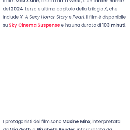
Il film
MaXXXine
, diretto da
Ti West
, è un
thriller horror
del
2024
, terzo e ultimo capitolo della trilogia
X
, che
include
X: A Sexy Horror Story
e
Pearl
. Il film è disponibile
su
Sky Cinema Suspense
e ha una durata di
103 minuti
.
I protagonisti del film sono
Maxine Minx
, interpretata
da
Mia Goth
, e
Elizabeth Bender
, interpretata da