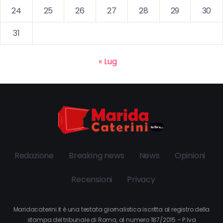
24
25
26
27
28
29
30
31
« Lug
Redazione
Breaking news
News
Opinioni
Recensioni
Privacy
Maridacaterini.it è una testata giornalistica iscritta al registro della
stampa del tribunale di Roma, al numero 187/2015 – P.Iva