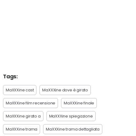
Tags:
MaXXXine cast
MaXXXine dove è girato
MaXXXine film recensione
MaXXXine finale
MaXXXine girato a
MaXXXine spiegazione
MaXXXine trama
MaXXXine trama dettagliata