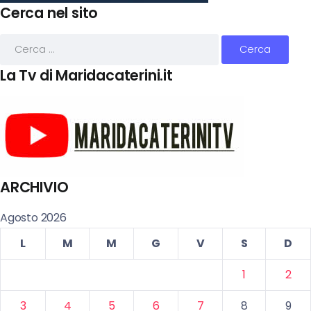
Cerca nel sito
La Tv di Maridacaterini.it
ARCHIVIO
Agosto 2026
L
M
M
G
V
S
D
1
2
3
4
5
6
7
8
9