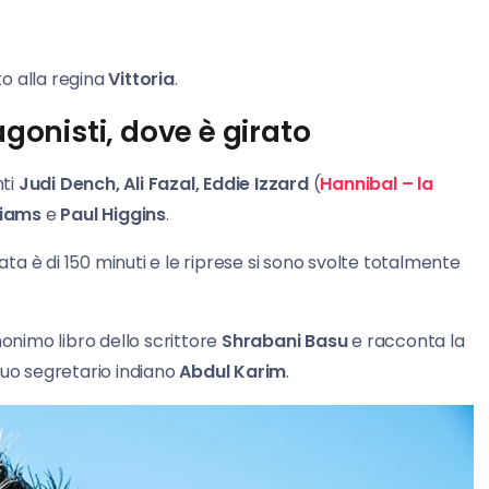
o alla regina
Vittoria
.
agonisti, dove è girato
nti
Judi Dench, Ali Fazal, Eddie Izzard
(
Hannibal – la
lliams
e
Paul Higgins
.
a è di 150 minuti e le riprese si sono svolte totalmente
monimo libro dello scrittore
Shrabani Basu
e racconta la
suo segretario indiano
Abdul Karim
.