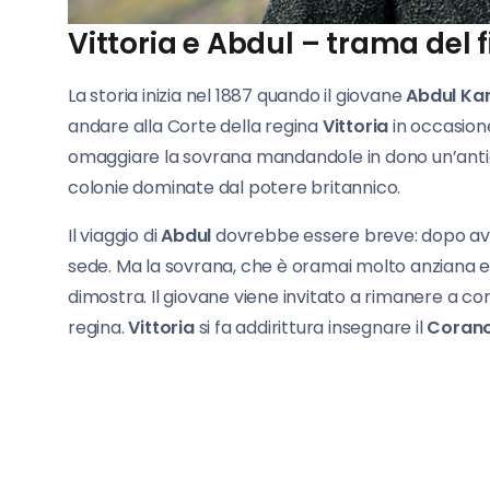
Vittoria e Abdul – trama del 
La storia inizia nel 1887 quando il giovane
Abdul Ka
andare alla Corte della regina
Vittoria
in occasion
omaggiare la sovrana mandandole in dono un’antic
colonie dominate dal potere britannico.
Il viaggio di
Abdul
dovrebbe essere breve: dopo ave
sede. Ma la sovrana, che è oramai molto anziana ed
dimostra. Il giovane viene invitato a rimanere a co
regina.
Vittoria
si fa addirittura insegnare il
Coran