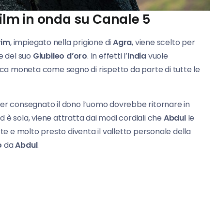
film in onda su Canale 5
rim
, impiegato nella prigione di
Agra
, viene scelto per
e del suo
Giubileo d’oro
. In effetti l’
India
vuole
a moneta come segno di rispetto da parte di tutte le
r consegnato il dono l’uomo dovrebbe ritornare in
 è sola, viene attratta dai modi cordiali che
Abdul
le
rte e molto presto diventa il valletto personale della
o
da
Abdul
.