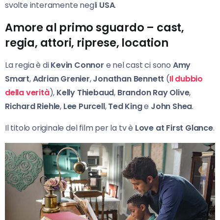
svolte interamente negli
USA
.
Amore al primo sguardo – cast,
regia, attori, riprese, location
La regia è di
Kevin Connor
e nel cast ci sono
Amy
Smart
,
Adrian Grenier
,
Jonathan Bennett
(
Il dubbio
della verità
),
Kelly Thiebaud
,
Brandon Ray Olive
,
Richard Riehle
,
Lee Purcell
,
Ted King
e
John Shea
.
Il titolo originale del film per la tv è
Love at First Glance
.