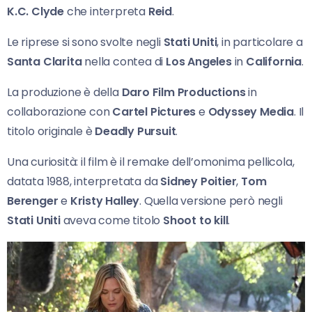
K.C. Clyde
che interpreta
Reid
.
Le riprese si sono svolte negli
Stati Uniti
, in particolare a
Santa Clarita
nella contea di
Los Angeles
in
California
.
La produzione è della
Daro Film Productions
in
collaborazione con
Cartel Pictures
e
Odyssey Media
. Il
titolo originale è
Deadly Pursuit
.
Una curiosità: il film è il remake dell’omonima pellicola,
datata 1988, interpretata da
Sidney Poitier
,
Tom
Berenger
e
Kristy Halley
. Quella versione però negli
Stati Uniti
aveva come titolo
Shoot to kill
.