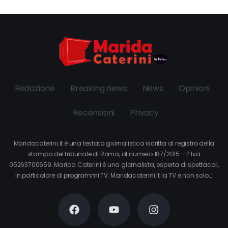
Redazione
Breaking news
News
Opinioni
Recensioni
Privacy
Maridacaterini.it è una testata giornalistica iscritta al registro della
stampa del tribunale di Roma, al numero 187/2015 – P.Iva
05263700659. Marida Caterini è una giornalista, esperta di spettacoli,
in particolare di programmi TV. Maridacaterini.it la TV e non solo…’