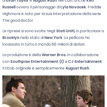
di
Evan Taylor
e
August Rush
. Nel cast anche
Keri
Russell
ovvero il personaggio di
Lyla Novacek
. Freddie
Highmore è noto per la sua interpretazione della serie
The good doctor.
Le riprese si sono svolte negli
Stati Uniti
, in particolare a
Brooklyn
nello stato di
New York
. La pellicola ha
incassato in tutto il mondo 66 milioni di dollari.
La produzione è della
Warner Bros.
in collaborazione
con
Southpaw Entertainment (I)
e
CJ Entertainment
.
Il titolo originale è semplicemente
August Rush
.