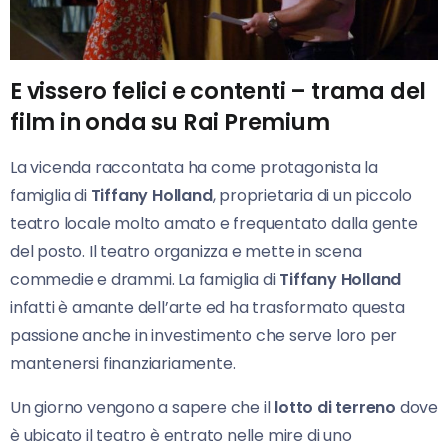
E vissero felici e contenti – trama del
film in onda su Rai Premium
La vicenda raccontata ha come protagonista la
famiglia di
Tiffany Holland
, proprietaria di un piccolo
teatro locale molto amato e frequentato dalla gente
del posto. Il teatro organizza e mette in scena
commedie e drammi. La famiglia di
Tiffany Holland
infatti è amante dell’arte ed ha trasformato questa
passione anche in investimento che serve loro per
mantenersi finanziariamente.
Un giorno vengono a sapere che il
lotto di terreno
dove
è ubicato il teatro è entrato nelle mire di uno