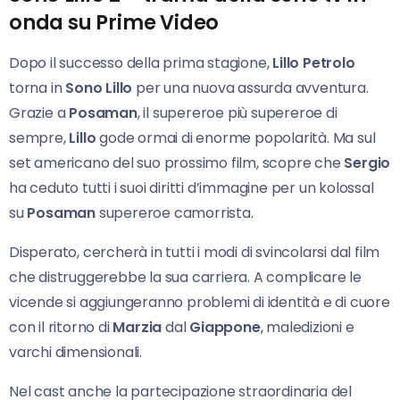
onda su Prime Video
Dopo il successo della prima stagione,
Lillo Petrolo
torna in
Sono Lillo
per una nuova assurda avventura.
Grazie a
Posaman
, il supereroe più supereroe di
sempre,
Lillo
gode ormai di enorme popolarità. Ma sul
set americano del suo prossimo film, scopre che
Sergio
ha ceduto tutti i suoi diritti d’immagine per un kolossal
su
Posaman
supereroe camorrista.
Disperato, cercherà in tutti i modi di svincolarsi dal film
che distruggerebbe la sua carriera. A complicare le
vicende si aggiungeranno problemi di identità e di cuore
con il ritorno di
Marzia
dal
Giappone
, maledizioni e
varchi dimensionali.
Nel cast anche la partecipazione straordinaria del