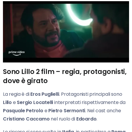
Sono Lillo 2 film – regia, protagonisti,
dove è girato
La regia è di
Eros Puglielli
. Protagonisti principali sono
Lillo
e
Sergio Locatelli
interpretati rispettivamente da
Pasquale Petrolo
e
Pietro Sermonti
. Nel cast anche
Cristiano Caccamo
nel ruolo di
Edoardo
.
Le riprese si sono svolte in
Italia
, in particolare a
Roma