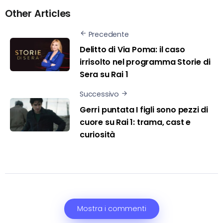
Other Articles
Precedente
Delitto di Via Poma: il caso
irrisolto nel programma Storie di
Sera su Rai 1
Successivo
Gerri puntata I figli sono pezzi di
cuore su Rai 1: trama, cast e
curiosità
Mostra i commenti