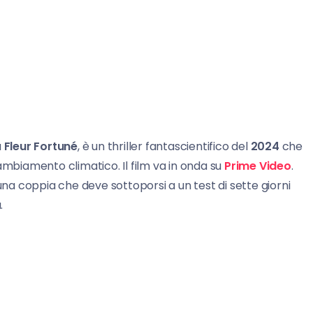
a
Fleur Fortuné
, è un thriller fantascientifico del
2024
che
ambiamento climatico. Il film va in onda su
Prime Video
.
 una coppia che deve sottoporsi a un test di sette giorni
.