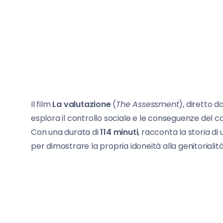
Il film
La valutazione
(
The Assessment
), diretto d
esplora il controllo sociale e le conseguenze del c
Con una durata di
114 minuti
, racconta la storia di
per dimostrare la propria idoneità alla genitorialità