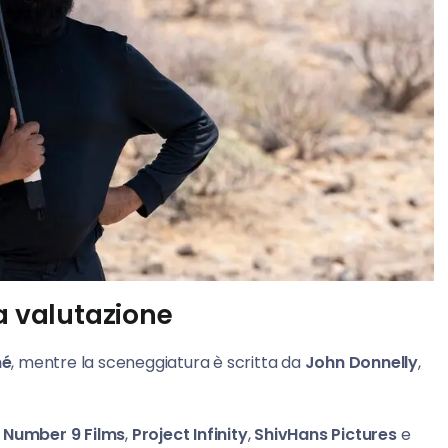
a valutazione
né
, mentre la sceneggiatura è scritta da
John Donnelly
,
,
Number 9 Films
,
Project Infinity
,
ShivHans Pictures
e