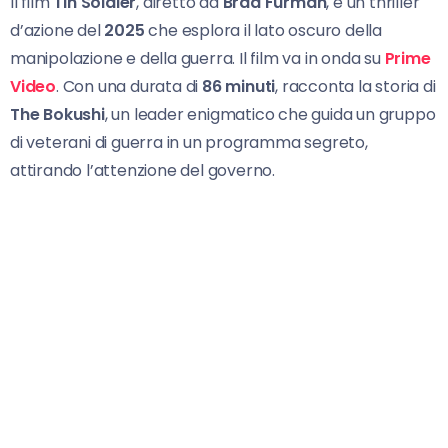
Il film
Tin Soldier
, diretto da
Brad Furman
, è un thriller
d’azione del
2025
che esplora il lato oscuro della
manipolazione e della guerra. Il film va in onda su
Prime
Video
. Con una durata di
86 minuti
, racconta la storia di
The Bokushi
, un leader enigmatico che guida un gruppo
di veterani di guerra in un programma segreto,
attirando l’attenzione del governo.