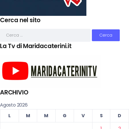
Cerca nel sito
La Tv di Maridacaterini.it
ARCHIVIO
Agosto 2026
L
M
M
G
V
S
D
1
2