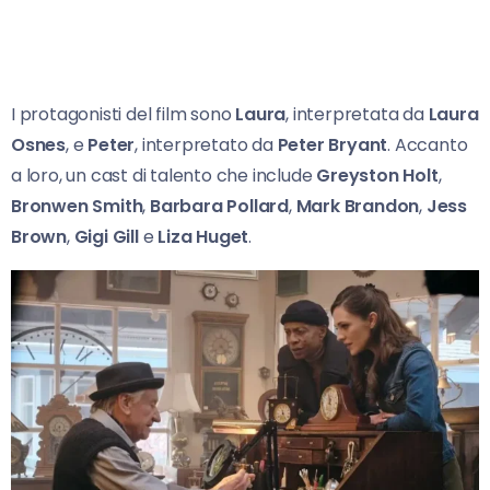
I protagonisti del film sono
Laura
, interpretata da
Laura
Osnes
, e
Peter
, interpretato da
Peter Bryant
. Accanto
a loro, un cast di talento che include
Greyston Holt
,
Bronwen Smith
,
Barbara Pollard
,
Mark Brandon
,
Jess
Brown
,
Gigi Gill
e
Liza Huget
.