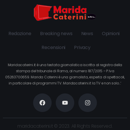
Redazione
Breaking news
News
Opinioni
Recensioni
Privacy
Maridacaterini.it è una testata giornalistica iscritta al registro della
stampa del tribunale di Roma, al numero 187/2015 – P.Iva
05263700659. Marida Caterini è una giornalista, esperta di spettacoli,
in particolare di programmi TV. Maridacaterini.it la TV e non solo…’
maridacaterini.it © 2023. All Rights Reserved.