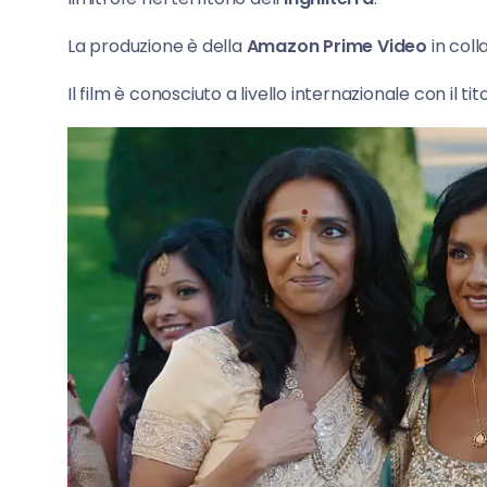
La produzione è della
Amazon Prime Video
in col
Il film è conosciuto a livello internazionale con il tit