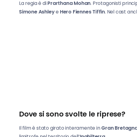
La regia è di
Prarthana Mohan
. Protagonisti princi
Simone Ashley
e
Hero Fiennes Tiffin
. Nel cast an
Dove si sono svolte le riprese?
Il film è stato girato interamente in
Gran Bretagn
limitrofe nel territorio dell’
Inghilterra
.