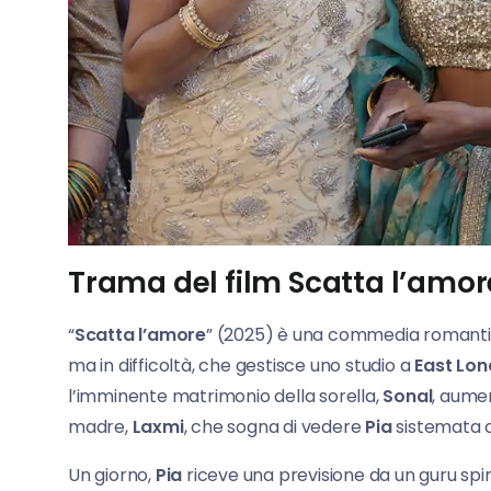
Trama del film Scatta l’amor
“
Scatta l’amore
” (2025) è una commedia romanti
ma in difficoltà, che gestisce uno studio a
East Lo
l’imminente matrimonio della sorella,
Sonal
, aumen
madre,
Laxmi
, che sogna di vedere
Pia
sistemata co
Un giorno,
Pia
riceve una previsione da un guru spiri