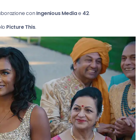
laborazione con
Ingenious Media
e
42
.
olo
Picture This
.