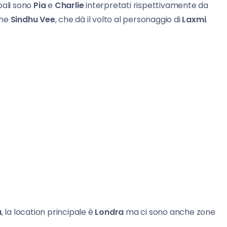
pali sono
Pia
e
Charlie
interpretati rispettivamente da
che
Sindhu Vee
, che dà il volto al personaggio di
Laxmi
.
a
, la location principale è
Londra
ma ci sono anche zone