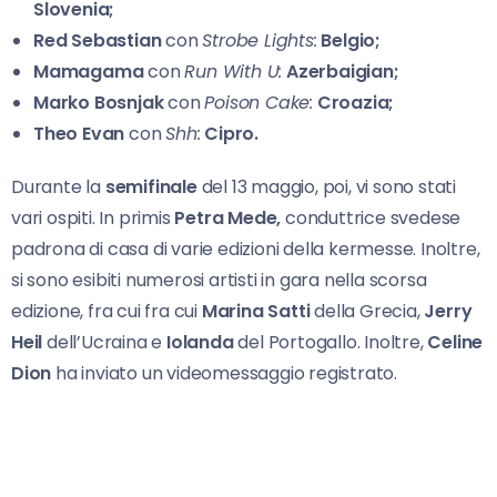
Slovenia;
Red Sebastian
con
Strobe Lights:
Belgio;
Mamagama
con
Run With U:
Azerbaigian;
Marko Bosnjak
con
Poison Cake:
Croazia;
Theo Evan
con
Shh:
Cipro.
Durante la
semifinale
del 13 maggio, poi, vi sono stati
vari ospiti. In primis
Petra Mede,
conduttrice svedese
padrona di casa di varie edizioni della kermesse. Inoltre,
si sono esibiti numerosi artisti in gara nella scorsa
edizione, fra cui fra cui
Marina Satti
della Grecia,
Jerry
Heil
dell’Ucraina e
Iolanda
del Portogallo. Inoltre,
Celine
Dion
ha inviato un videomessaggio registrato.