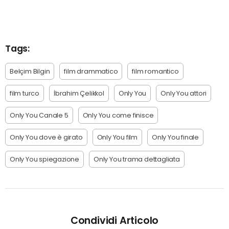
Tags:
Belçim Bilgin
film drammatico
film romantico
film turco
İbrahim Çelikkol
Only You
Only You attori
Only You Canale 5
Only You come finisce
Only You dove è girato
Only You film
Only You finale
Only You spiegazione
Only You trama dettagliata
Condividi Articolo