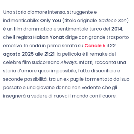
Una storia d’amore intensa, struggente e
indimenticabile:
Only You
(titolo originale:
Sadece Sen
)
è un film drammatico e sentimentale turco del
2014
,
che il regista
Hakan Yonat
dirige con grande trasporto
emotivo. In onda in prima serata su
Canale 5
il
22
agosto 2025
alle
21:21
, la pellicola è il remake del
celebre film sudcoreano
Always
. Infatti, racconta una
storia d’amore quasi impossibile, fatta di sacrificio e
seconde possibilità, tra un ex pugile tormentato dal suo
passato e una giovane donna non vedente che gli
insegnerà a vedere di nuovo il mondo con il cuore.