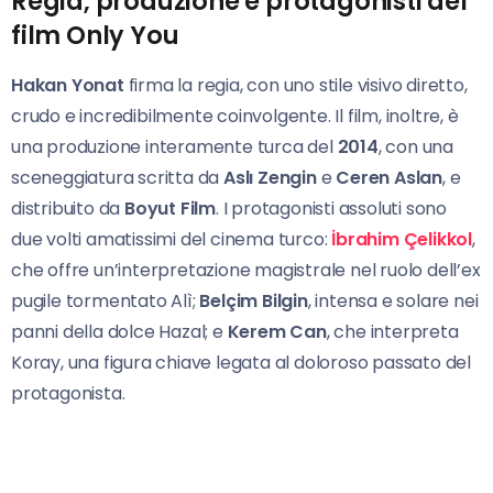
Regia, produzione e protagonisti del
film Only You
Hakan Yonat
firma la regia, con uno stile visivo diretto,
crudo e incredibilmente coinvolgente. Il film, inoltre, è
una produzione interamente turca del
2014
, con una
sceneggiatura scritta da
Aslı Zengin
e
Ceren Aslan
, e
distribuito da
Boyut Film
. I protagonisti assoluti sono
due volti amatissimi del cinema turco:
İbrahim Çelikkol
,
che offre un’interpretazione magistrale nel ruolo dell’ex
pugile tormentato Alì;
Belçim Bilgin
, intensa e solare nei
panni della dolce Hazal; e
Kerem Can
, che interpreta
Koray, una figura chiave legata al doloroso passato del
protagonista.