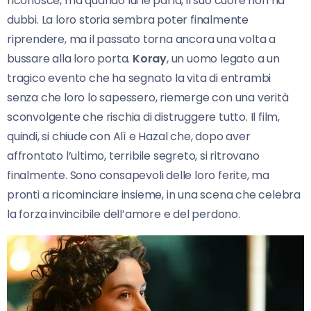
riconosce, ma quando lui le parla, il suo cuore non ha
dubbi. La loro storia sembra poter finalmente
riprendere, ma il passato torna ancora una volta a
bussare alla loro porta.
Koray
, un uomo legato a un
tragico evento che ha segnato la vita di entrambi
senza che loro lo sapessero, riemerge con una verità
sconvolgente che rischia di distruggere tutto. Il film,
quindi, si chiude con Alì e Hazal che, dopo aver
affrontato l’ultimo, terribile segreto, si ritrovano
finalmente. Sono consapevoli delle loro ferite, ma
pronti a ricominciare insieme, in una scena che celebra
la forza invincibile dell’amore e del perdono.