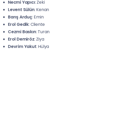
Necmi Yapıcı
: Zeki
Levent Sülün
: Kenan
Barış Arduç
: Emin
Erol Gedik
: Cliente
Cezmi Baskın
: Turan
Erol Demiröz
: Ziya
Devrim Yakut
: Hülya