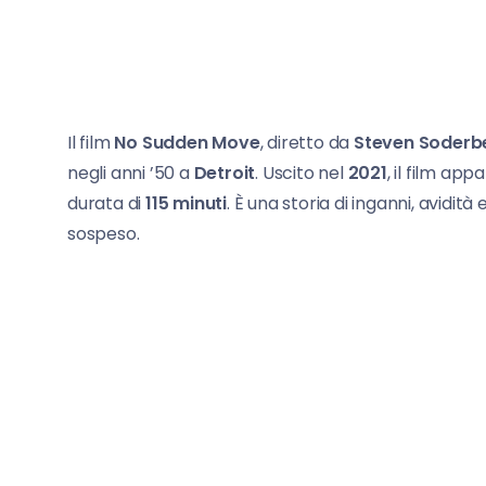
Il film
No Sudden Move
, diretto da
Steven Soderb
negli anni ’50 a
Detroit
. Uscito nel
2021
, il film app
durata di
115 minuti
. È una storia di inganni, avidità
sospeso.