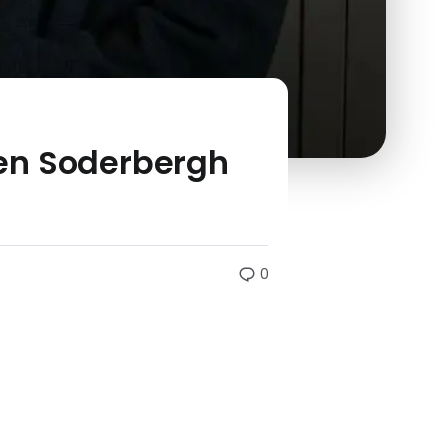
even Soderbergh
0