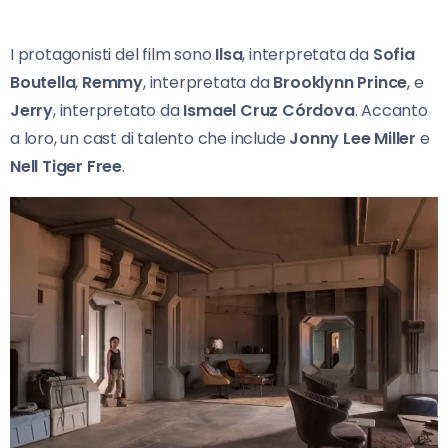
I protagonisti del film sono
Ilsa
, interpretata da
Sofia
Boutella
,
Remmy
, interpretata da
Brooklynn Prince
, e
Jerry
, interpretato da
Ismael Cruz Córdova
. Accanto
a loro, un cast di talento che include
Jonny Lee Miller
e
Nell Tiger Free
.