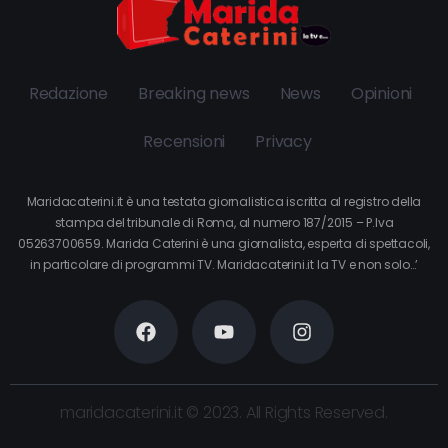
Redazione
Breaking news
News
Opinioni
Recensioni
Privacy
Maridacaterini.it è una testata giornalistica iscritta al registro della
stampa del tribunale di Roma, al numero 187/2015 – P.Iva
05263700659. Marida Caterini è una giornalista, esperta di spettacoli,
in particolare di programmi TV. Maridacaterini.it la TV e non solo…’
maridacaterini.it © 2023. All Rights Reserved.