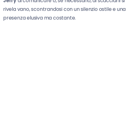
Jerry
di comunicare o, se necessario, di scacciarli si
rivela vano, scontrandosi con un silenzio ostile e una
presenza elusiva ma costante.