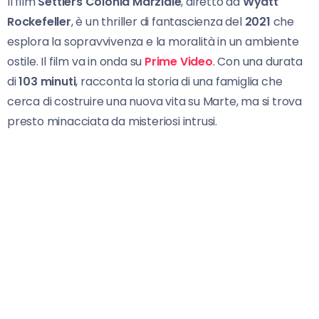
Il film
Settlers Colonia Marziale
, diretto da
Wyatt
Rockefeller
, è un thriller di fantascienza del
2021
che
esplora la sopravvivenza e la moralità in un ambiente
ostile. Il film va in onda su
Prime Video
. Con una durata
di
103 minuti
, racconta la storia di una famiglia che
cerca di costruire una nuova vita su Marte, ma si trova
presto minacciata da misteriosi intrusi.