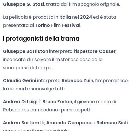
Giuseppe G. Stasi
, tratta dal film spagnolo originale.
La pellicola è prodotta in
Italia
nel
2024
ed è stata
presentata al
Torino Film Festival
.
I protagonisti della trama
Giuseppe Battiston
interpreta
l’ispettore Cosser
,
incaricato di risolvere il misterioso caso della
scomparsa del corpo.
Claudia Gerini
interpreta
Rebecca Zuin
, l’imprenditrice
la cui morte sconvolge tutti.
Andrea Di Luigi
è
Bruno Forlan
, il giovane marito di
Rebecca su cui ricadono i primi sospetti.
Andrea Sartoretti
,
Amanda Campana
e
Rebecca Sisti
completano il cast principale.