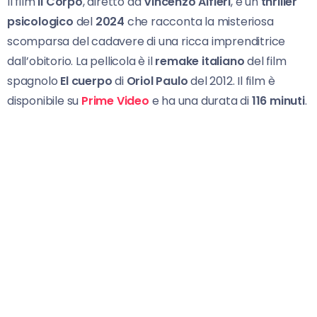
Il film
Il Corpo
, diretto da
Vincenzo Alfieri
, è un
thriller
psicologico
del
2024
che racconta la misteriosa
scomparsa del cadavere di una ricca imprenditrice
dall’obitorio. La pellicola è il
remake italiano
del film
spagnolo
El cuerpo
di
Oriol Paulo
del 2012. Il film è
disponibile su
Prime Video
e ha una durata di
116 minuti
.