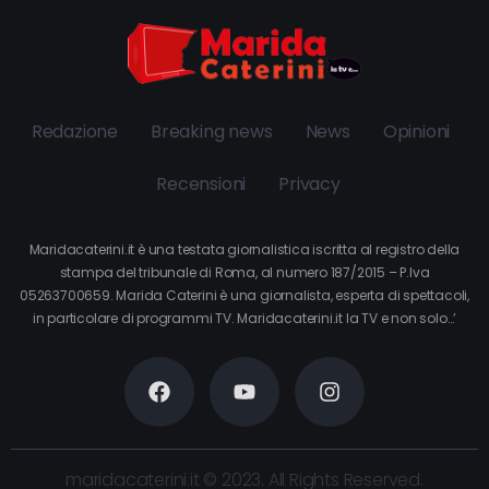
Redazione
Breaking news
News
Opinioni
Recensioni
Privacy
Maridacaterini.it è una testata giornalistica iscritta al registro della
stampa del tribunale di Roma, al numero 187/2015 – P.Iva
05263700659. Marida Caterini è una giornalista, esperta di spettacoli,
in particolare di programmi TV. Maridacaterini.it la TV e non solo…’
maridacaterini.it © 2023. All Rights Reserved.