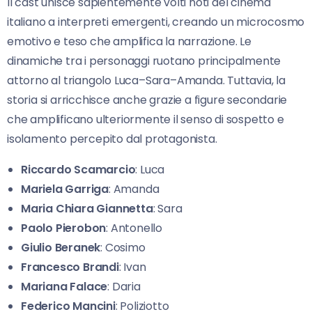
Il cast unisce sapientemente volti noti del cinema
italiano a interpreti emergenti, creando un microcosmo
emotivo e teso che amplifica la narrazione. Le
dinamiche tra i personaggi ruotano principalmente
attorno al triangolo Luca–Sara–Amanda. Tuttavia, la
storia si arricchisce anche grazie a figure secondarie
che amplificano ulteriormente il senso di sospetto e
isolamento percepito dal protagonista.
Riccardo Scamarcio
: Luca
Mariela Garriga
: Amanda
Maria Chiara Giannetta
: Sara
Paolo Pierobon
: Antonello
Giulio Beranek
: Cosimo
Francesco Brandi
: Ivan
Mariana Falace
: Daria
Federico Mancini
: Poliziotto