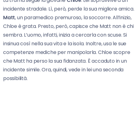
La trama segue la giovane
Chloe
. Lei sopravvive a un
incidente stradale. Lì, però, perde la sua migliore amica.
Matt
, un paramedico premuroso, la soccorre. All’inizio,
Chloe è grata. Presto, però, capisce che Matt non è chi
sembra. L’uomo, infatti, inizia a cercarla con scuse. Si
insinua così nella sua vita e la isola. Inoltre, usa le sue
competenze mediche per manipolarla. Chloe scopre
che Matt ha perso la sua fidanzata. È accaduto in un
incidente simile. Ora, quindi, vede in lei una seconda
possibilità.