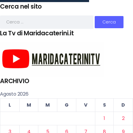
Cerca nel sito
La Tv di Maridacaterini.it
ARCHIVIO
Agosto 2026
L
M
M
G
V
S
D
1
2
3
4
5
6
7
8
9