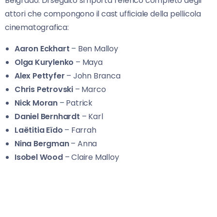
Belgrado. Di seguito si riporta l’elenco completo degli
attori che compongono il cast ufficiale della pellicola
cinematografica:
Aaron Eckhart
– Ben Malloy
Olga Kurylenko
– Maya
Alex Pettyfer
– John Branca
Chris Petrovski
– Marco
Nick Moran
– Patrick
Daniel Bernhardt
– Karl
Laëtitia Eïdo
– Farrah
Nina Bergman
– Anna
Isobel Wood
– Claire Malloy