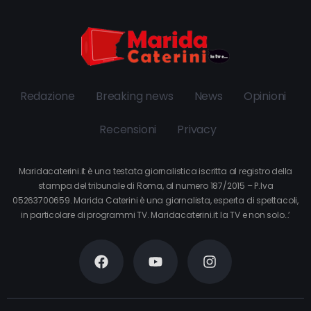
Redazione
Breaking news
News
Opinioni
Recensioni
Privacy
Maridacaterini.it è una testata giornalistica iscritta al registro della
stampa del tribunale di Roma, al numero 187/2015 – P.Iva
05263700659. Marida Caterini è una giornalista, esperta di spettacoli,
in particolare di programmi TV. Maridacaterini.it la TV e non solo…’