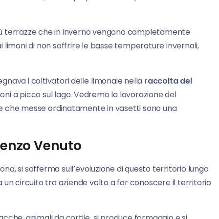
più terrazze che in inverno vengono completamente
limoni di non soffrire le basse temperature invernali,
ava i coltivatori delle limonaie nella r
accolta dei
ni a picco sul lago. Vedremo la lavorazione del
glie che messe ordinatamente in vasetti sono una
ncenzo Venuto
na, si sofferma sull’evoluzione di questo territorio lungo
un circuito tra aziende volto a far conoscere il territorio
acche, animali da cortile, si produce formaggio e si