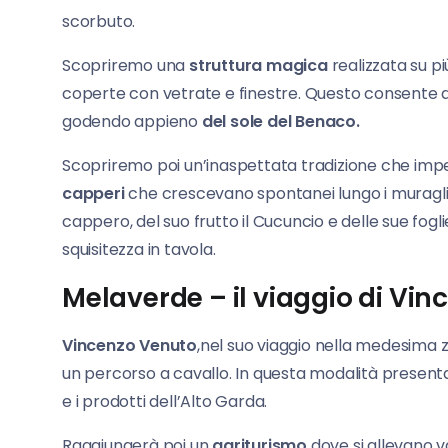
scorbuto.
Scopriremo una
struttura magica
realizzata su 
coperte con vetrate e finestre. Questo consente ai 
godendo appieno
del sole del Benaco.
Scopriremo poi un’inaspettata tradizione che impegn
capperi
che crescevano spontanei lungo i muraglio
cappero, del suo frutto il Cucuncio e delle sue fo
squisitezza in tavola.
Melaverde – il viaggio di Vi
Vincenzo Venuto
,nel suo viaggio nella medesima zo
un percorso a cavallo. In questa modalità presenta 
e i prodotti dell’Alto Garda.
Raggiungerà poi un
agriturismo
dove si allevano v