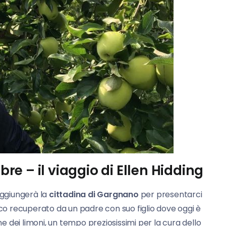
e – il viaggio di Ellen Hidding
aggiungerà la
cittadina di Gargnano
per presentarci
ico recuperato da un padre con suo figlio dove oggi è
ne dei limoni, un tempo preziosissimi per la cura dello