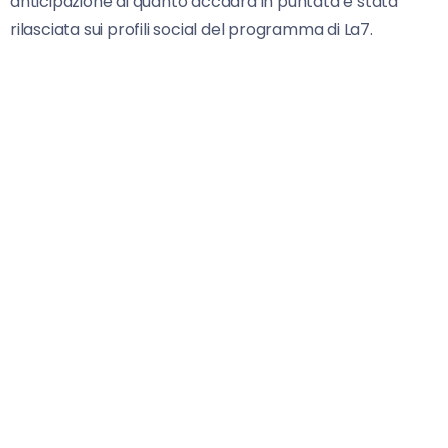
anticipazione di quanto accadrà in puntata è stata
rilasciata sui profili social del programma di La7.