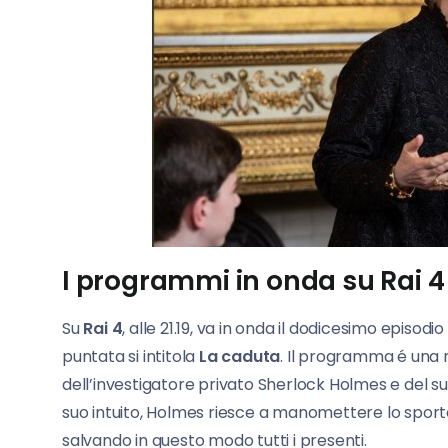
I programmi in onda su Rai 4 
Su
Rai 4
, alle 21.19, va in onda il dodicesimo episod
puntata si intitola
La caduta
. Il programma é una 
dell’investigatore privato Sherlock Holmes e del su
suo intuito, Holmes riesce a manomettere lo sportel
salvando in questo modo tutti i presenti.