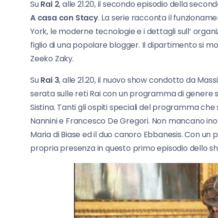
Su
Rai 2
, alle 21.20, il secondo episodio della secon
A casa con Stacy
. La serie racconta il funzioname
York, le moderne tecnologie e i dettagli sull’ organi
figlio di una popolare blogger. Il dipartimento si m
Zeeko Zaky.
Su
Rai 3
, alle 21.20, il nuovo show condotto da Mas
serata sulle reti Rai con un programma di genere 
Sistina. Tanti gli ospiti speciali del programma che
Nannini e Francesco De Gregori. Non mancano inol
Maria di Biase ed il duo canoro Ebbanesis. Con un 
propria presenza in questo primo episodio dello s