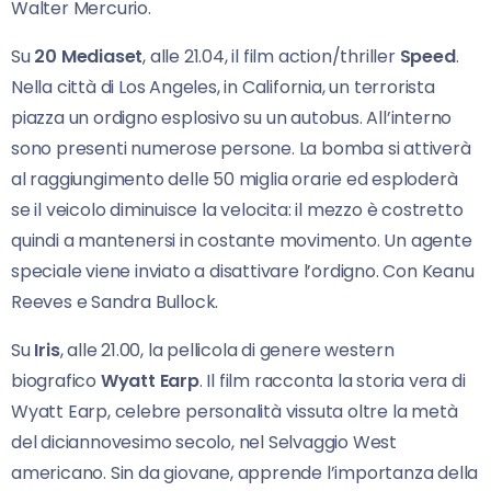
Walter Mercurio.
Su
20 Mediaset
, alle 21.04, il film action/thriller
Speed
.
Nella città di Los Angeles, in California, un terrorista
piazza un ordigno esplosivo su un autobus. All’interno
sono presenti numerose persone. La bomba si attiverà
al raggiungimento delle 50 miglia orarie ed esploderà
se il veicolo diminuisce la velocita: il mezzo è costretto
quindi a mantenersi in costante movimento. Un agente
speciale viene inviato a disattivare l’ordigno. Con Keanu
Reeves e Sandra Bullock.
Su
Iris
, alle 21.00, la pellicola di genere western
biografico
Wyatt Earp
. Il film racconta la storia vera di
Wyatt Earp, celebre personalità vissuta oltre la metà
del diciannovesimo secolo, nel Selvaggio West
americano. Sin da giovane, apprende l’importanza della