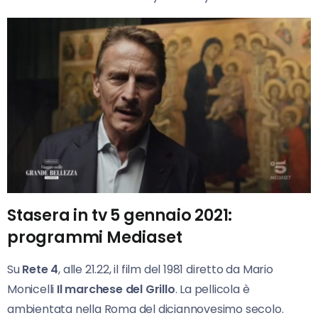
Stasera in tv 5 gennaio 2021:
p
rogrammi Mediaset
Su
Rete 4
, alle 21.22, il film del 1981 diretto da Mario
Monicelli
Il marchese del Grillo
. La pellicola è
ambientata nella Roma del diciannovesimo secolo.