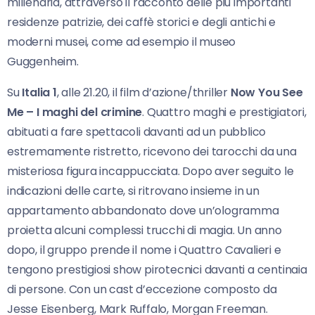
millenaria, attraverso il racconto delle più importanti
residenze patrizie, dei caffè storici e degli antichi e
moderni musei, come ad esempio il museo
Guggenheim.
Su
Italia 1
, alle 21.20, il film d’azione/thriller
Now You See
Me – I maghi del crimine
. Quattro maghi e prestigiatori,
abituati a fare spettacoli davanti ad un pubblico
estremamente ristretto, ricevono dei tarocchi da una
misteriosa figura incappucciata. Dopo aver seguito le
indicazioni delle carte, si ritrovano insieme in un
appartamento abbandonato dove un’ologramma
proietta alcuni complessi trucchi di magia. Un anno
dopo, il gruppo prende il nome i Quattro Cavalieri e
tengono prestigiosi show pirotecnici davanti a centinaia
di persone. Con un cast d’eccezione composto da
Jesse Eisenberg, Mark Ruffalo, Morgan Freeman.