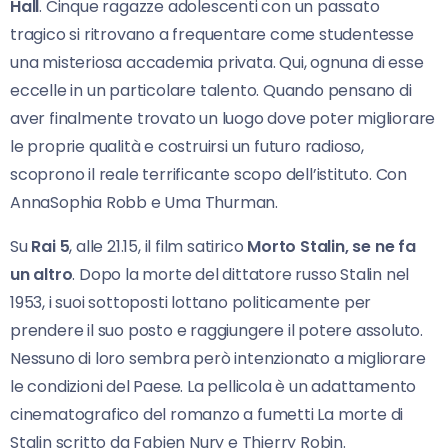
Hall
. Cinque ragazze adolescenti con un passato
tragico si ritrovano a frequentare come studentesse
una misteriosa accademia privata. Qui, ognuna di esse
eccelle in un particolare talento. Quando pensano di
aver finalmente trovato un luogo dove poter migliorare
le proprie qualità e costruirsi un futuro radioso,
scoprono il reale terrificante scopo dell’istituto. Con
AnnaSophia Robb e Uma Thurman.
Su
Rai 5
, alle 21.15, il film satirico
Morto Stalin, se ne fa
un altro
. Dopo la morte del dittatore russo Stalin nel
1953, i suoi sottoposti lottano politicamente per
prendere il suo posto e raggiungere il potere assoluto.
Nessuno di loro sembra però intenzionato a migliorare
le condizioni del Paese. La pellicola è un adattamento
cinematografico del romanzo a fumetti La morte di
Stalin scritto da Fabien Nury e Thierry Robin.