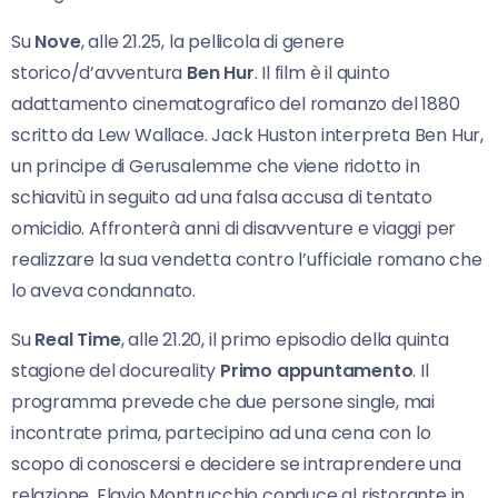
Su
Nove
, alle 21.25, la pellicola di genere
storico/d’avventura
Ben Hur
. Il film è il quinto
adattamento cinematografico del romanzo del 1880
scritto da Lew Wallace. Jack Huston interpreta Ben Hur,
un principe di Gerusalemme che viene ridotto in
schiavitù in seguito ad una falsa accusa di tentato
omicidio. Affronterà anni di disavventure e viaggi per
realizzare la sua vendetta contro l’ufficiale romano che
lo aveva condannato.
Su
Real Time
, alle 21.20, il primo episodio della quinta
stagione del docureality
Primo appuntamento
. Il
programma prevede che due persone single, mai
incontrate prima, partecipino ad una cena con lo
scopo di conoscersi e decidere se intraprendere una
relazione. Flavio Montrucchio conduce al ristorante in