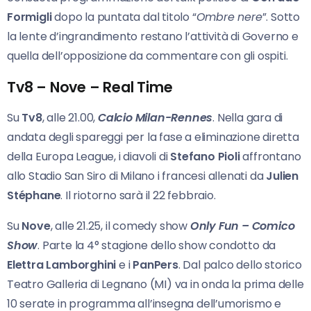
Formigli
dopo la puntata dal titolo “
Ombre nere
”. Sotto
la lente d’ingrandimento restano l’attività di Governo e
quella dell’opposizione da commentare con gli ospiti.
Tv8 – Nove – Real Time
Su
Tv8
, alle 21.00,
Calcio Milan-Rennes
. Nella gara di
andata degli spareggi per la fase a eliminazione diretta
della Europa League, i diavoli di
Stefano Pioli
affrontano
allo Stadio San Siro di Milano i francesi allenati da
Julien
Stéphane
. Il riotorno sarà il 22 febbraio.
Su
Nove
, alle 21.25, il comedy show
Only Fun – Comico
Show
. Parte la 4° stagione dello show condotto da
Elettra Lamborghini
e i
PanPers
. Dal palco dello storico
Teatro Galleria di Legnano (MI) va in onda la prima delle
10 serate in programma all’insegna dell’umorismo e