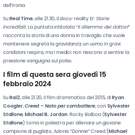
dell’ironia.
Su
Real Time
, alle 21.30, il docu-reality
Er: Storie
incredibili
. La puntata intitolata “
Il dilemma dei
dottori
”
racconta la storia di una donna in travaglio che vuole
mantenere segreta la gravidanza; un uomo in gravi
condizioni respira, ma i medici non riescono a sentire la
pressione sanguigna sul polso.
I film di questa sera giovedì 15
febbraio 2024
Su
Rai2
, alle 21.20, il film drammatico del 2015, di
Ryan
Coogler
,
Creed – Nato per combattere
, con
Sylvester
Stallone
,
Michael B. Jordan
. Rocky Balboa (
Sylvester
Stallone
) torna in palestra per allenare un giovane
campione di pugilato, Adonis “
Donnie
” Creed (
Michael