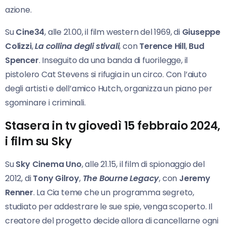
azione.
Su
Cine34
, alle 21.00, il film western del 1969, di
Giuseppe
Colizzi
,
La collina degli stivali
, con
Terence Hill
,
Bud
Spencer
. Inseguito da una banda di fuorilegge, il
pistolero Cat Stevens si rifugia in un circo. Con l’aiuto
degli artisti e dell’amico Hutch, organizza un piano per
sgominare i criminali.
Stasera in tv giovedì 15 febbraio 2024,
i film su Sky
Su
Sky Cinema Uno
, alle 21.15, il film di spionaggio del
2012, di
Tony Gilroy
,
The Bourne
Legacy
, con
Jeremy
Renner
. La Cia teme che un programma segreto,
studiato per addestrare le sue spie, venga scoperto. Il
creatore del progetto decide allora di cancellarne ogni