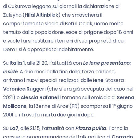
di Cukurova leggono sui giornali la dichiarazione di
Zuleyha (
Hilal Altinbilek
) che smaschera il
comportamento sleale di Betul. Colak, uomo molto
temuto dalla popolazione, esce di prigione dopo 18 anni
e vuole farsi restituire i terreni di sua proprietà di cui
Demir si è appropriato indebitamente.
Su
Italia 1
, alle 21.20, l’attualità con
Le Iene presentano:
Inside
. A due mesi dalla fine della terza edizione,
arrivano i nuovi speciali realizzati dalle
Iene
. Stasera
Veronica Ruggeri
(che si era già occupata del caso nel
2021) e
Alessia Rafanelli
tornano sull’omicidio di
Serena
Mollicone
, la 18enne di Arce (FR) scomparsa il 1° giugno
2001 e ritrovata morta due giorni dopo.
Su
La7
, alle 21.15, l’attualità con
Piazza pulita
. Torna la
consueta programmazione del talk politico di
Corrado