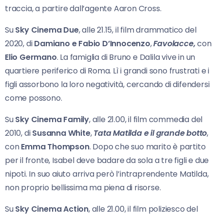
traccia, a partire dall’agente Aaron Cross.
Su
Sky Cinema Due
, alle 21.15, il film drammatico del
2020, di
Damiano e Fabio D’Innocenzo
,
Favolacce,
con
Elio Germano
. La famiglia di Bruno e Dalila vive in un
quartiere periferico di Roma. Lì i grandi sono frustrati e i
figli assorbono la loro negatività, cercando di difendersi
come possono.
Su
Sky Cinema Family
, alle 21.00, il film commedia del
2010, di
Susanna White
,
Tata Matilda e
il grande botto
,
con
Emma Thompson
. Dopo che suo marito è partito
per il fronte, Isabel deve badare da sola a tre figli e due
nipoti. In suo aiuto arriva però l’intraprendente Matilda,
non proprio bellissima ma piena di risorse.
Su
Sky Cinema Action
, alle 21.00, il film poliziesco del