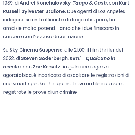
1989, di
Andrei Konchalovsky
,
Tango &
Cash
, con
Kurt
Russell
,
Sylvester Stallone
. Due agenti di Los Angeles
indagano su un trafficante di droga che, però, ha
amicizie molto potenti. Tanto che i due finiscono in
carcere con l’accusa di corruzione.
Su
Sky Cinema Suspense
, alle 21.00, il film thriller del
2022, di
Steven Soderbergh
,
Kimi –
Qualcuno in
ascolto
, con
Zoe Kravitz
. Angela, una ragazza
agorafobica, è incaricata di ascoltare le registrazioni di
uno smart speaker. Un giorno trova un file in cui sono
registrate le prove di un crimine.