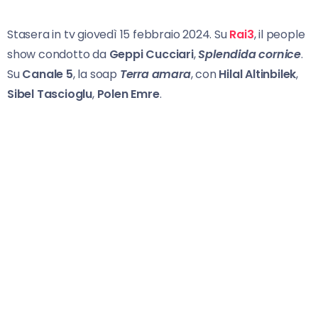
Stasera in tv giovedì 15 febbraio 2024. Su
Rai3
, il people
show condotto da
Geppi Cucciari
,
Splendida cornice
.
Su
Canale 5
, la soap
Terra amara
, con
Hilal Altinbilek
,
Sibel Tascioglu
,
Polen Emre
.