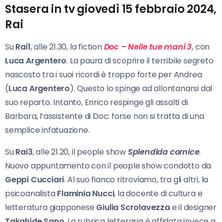
Stasera in tv giovedì 15 febbraio 2024,
Rai
Su
Rai1
, alle 21.30, la fiction
Doc – Nelle tue mani 3
, con
Luca Argentero
. La paura di scoprire il terribile segreto
nascosto tra i suoi ricordi è troppo forte per Andrea
(
Luca Argentero
). Questo lo spinge ad allontanarsi dal
suo reparto. Intanto, Enrico respinge gli assalti di
Barbara, l’assistente di Doc: forse non si tratta di una
semplice infatuazione.
Su
Rai3
, alle 21.20, il people show
Splendida cornice
.
Nuovo appuntamento con il people show condotto da
Geppi Cucciari
. Al suo fianco ritroviamo, tra gli altri, la
psicoanalista
Flaminia Nucci
, la docente di cultura e
letteratura giapponese
Giulia Scrolavezza
e il designer
Takahide
Sano
. La rubrica letteraria è affidata invece a