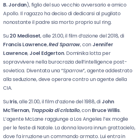
B. Jordan
), figlio del suo vecchio avversario e amico
Apollo. Il ragazzo ha deciso di dedicarsi al pugilato
nonostante il padre sia morto proprio sul ring.
Su
20 Mediaset
, alle 21.00, il film d’azione del 2018, di
Francis Lawrence
,
Red Sparrow
, con
Jennifer
Lawrence
,
Joel Edgerton
. Dominika lotta per
sopravvivere nella burocrazia dell’intelligence post-
sovietica. Diventata una “
Sparrow
”, agente addestrato
alla seduzione, deve operare contro un agente della
CIA.
Su
Iris
, alle 21.00, il film d’azione del 1988, di
John
McTiernan
,
Trappola di cristallo
, con
Bruce Willis
.
L’agente McLane raggiunge a Los Angeles l’ex moglie
per le feste di Natale. La donna lavora innun grattacielo,
dove fa irruzione un commando armato. Lui entra in