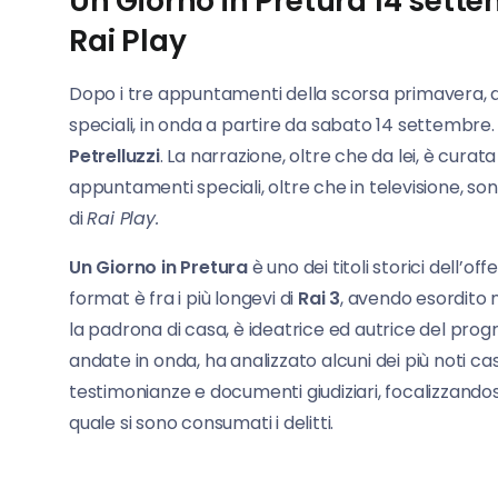
Un Giorno in Pretura 14 sette
Rai Play
Dopo i tre appuntamenti della scorsa primavera,
speciali, in onda a partire da sabato 14 settembre
Petrelluzzi
. La narrazione, oltre che da lei, è cura
appuntamenti speciali, oltre che in televisione, son
di
Rai Play.
Un Giorno in Pretura
è uno dei titoli storici dell’o
format è fra i più longevi di
Rai 3
, avendo esordito n
la padrona di casa, è ideatrice ed autrice del prog
andate in onda, ha analizzato alcuni dei più noti ca
testimonianze e documenti giudiziari, focalizzandosi 
quale si sono consumati i delitti.