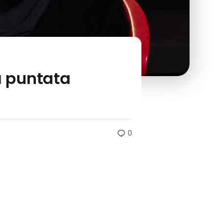
ma puntata
0