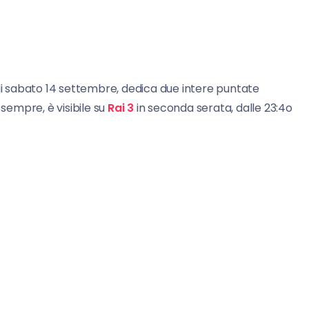
, di sabato 14 settembre, dedica due intere puntate
empre, è visibile su
Rai 3
in seconda serata, dalle 23:4o