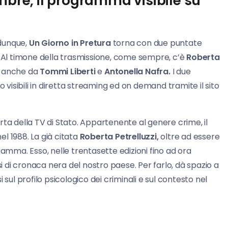
mbre, il programma visibile su
 dunque,
Un Giorno in Pretura
torna con due puntate
. Al timone della trasmissione, come sempre, c’è
Roberta
ta anche da
Tommi Liberti
e
Antonella Nafra.
I due
o visibili in diretta streaming ed on demand tramite il sito
fferta della TV di Stato. Appartenente al genere crime, il
el 1988. La già citata
Roberta Petrelluzzi,
oltre ad essere
ramma. Esso, nelle trentasette edizioni fino ad ora
si di cronaca nera del nostro paese. Per farlo, dà spazio a
sul profilo psicologico dei criminali e sul contesto nel