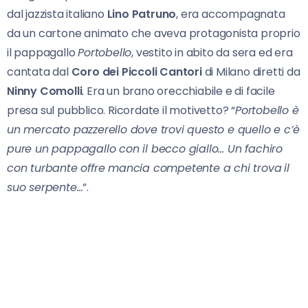
dal jazzista italiano
Lino Patruno
, era accompagnata
da un cartone animato che aveva protagonista proprio
il pappagallo
Portobello
, vestito in abito da sera ed era
cantata dal
Coro dei Piccoli Cantori
di Milano diretti da
Ninny
Comolli
. Era un brano orecchiabile e di facile
presa sul pubblico. Ricordate il motivetto? “
Portobello è
un mercato pazzerello dove trovi questo e quello e c’è
pure un pappagallo con il becco giallo… Un fachiro
con turbante offre mancia competente a chi trova
il
suo serpente…
”.