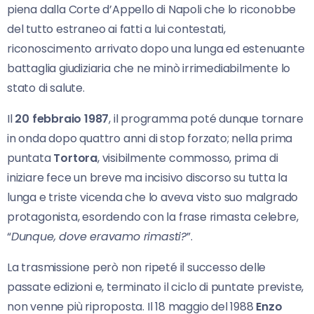
piena dalla Corte d’Appello di Napoli che lo riconobbe
del tutto estraneo ai fatti a lui contestati,
riconoscimento arrivato dopo una lunga ed estenuante
battaglia giudiziaria che ne minò irrimediabilmente lo
stato di salute.
Il
20 febbraio 1987
, il programma poté dunque tornare
in onda dopo quattro anni di stop forzato; nella prima
puntata
Tortora
, visibilmente commosso, prima di
iniziare fece un breve ma incisivo discorso su tutta la
lunga e triste vicenda che lo aveva visto suo malgrado
protagonista, esordendo con la frase rimasta celebre,
“
Dunque, dove eravamo rimasti?
”.
La trasmissione però non ripeté il successo delle
passate edizioni e, terminato il ciclo di puntate previste,
non venne più riproposta. Il 18 maggio del 1988
Enzo