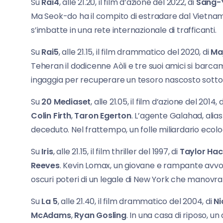
Su
Rai4
, alle 21.20, il film d’azione del 2022, di
Sang-
Ma Seok-do ha il compito di estradare dal Vietnam
s’imbatte in una rete internazionale di trafficanti.
Su
Rai5
, alle 21.15, il film drammatico del 2020, di
Maj
Teheran il dodicenne Aòli e tre suoi amici si barcam
ingaggia per recuperare un tesoro nascosto sotto la
Su
20 Mediaset
, alle 21.05, il film d’azione del 2014, 
Colin Firth
,
Taron Egerton
. L’agente Galahad, alias
deceduto. Nel frattempo, un folle miliardario ecolo
Su
Iris
, alle 21.15, il film thriller del 1997, di
Taylor Ha
Reeves
. Kevin Lomax, un giovane e rampante avvoc
oscuri poteri di un legale di New York che manovra 
Su
La 5
, alle 21.40, il film drammatico del 2004, di
Ni
McAdams
,
Ryan Gosling
. In una casa di riposo, 