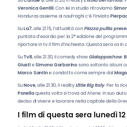
Su
Canale 5
, alle 21.20, il reality
L’isola dei famosi
. 
Veronica Gentili
. Con lei in studio ritroviamo
Simon
Honduras assieme ai naufraghi c’è l’inviato
Pierpao
Su
La7
, alle 21.15, l’attualità con
Piazza pulita prese
puntata d’esordio per la 2° edizione del programm
riportare in tv il film d’inchiesta. Questa sera va in 
Su
Tv8
, alle 21.30, il comedy show
Gialappashow
.
B
Giusti
e
Simona Garbarino
sono soltanto alcuni co
Marco Santin
e condotto come sempre dal
Mago
Su
Nove
, alle 21.30, il reality
Little Big Italy
. Per la ri
Panella
questa volta si trova ad Atene. In suo ai
deciso di vivere e lavorare nella capitale della Grec
I film di questa sera lunedì 