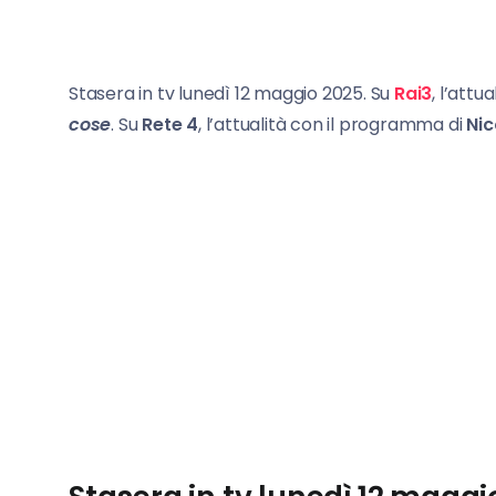
Stasera in tv lunedì 12 maggio 2025. Su
Rai3
, l’att
cose
. Su
Rete 4
, l’attualità con il programma di
Nic