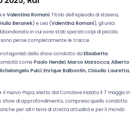
o 2025, Rai
k
e
Valentina Romani
. Titolo dell’episodio di stasera,
Giulio Beranek
) e Lea (
Valentina Romani
), gli unici
bbandonato in cui sono stati sparati colpi di pistola.
i si sono perse completamente le tracce.
i protagonisti dello show condotto da
Elisabetta
a comicità come
Paolo Hendel
,
Marco Marzocca
,
Alberto
ichelangelo Pulci
,
Enrique Balbontin
,
Claudio Lauretta
,
e
. Il nuovo Papa, eletto dal Conclave iniziato il 7 maggio in
 talk show di approfondimento, compreso quello condotto
 anche per altri temi di stretta attualità e per il mondo