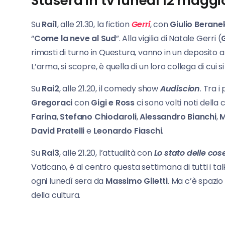
Stasera in tv lunedì 12 maggi
Su
Rai1
, alle 21.30, la fiction
Gerri
, con
Giulio Berane
“
Come la neve al Sud
”. Alla vigilia di Natale Gerri (
rimasti di turno in Questura, vanno in un deposito a
L’arma, si scopre, è quella di un loro collega di cu
Su
Rai2
, alle 21.20, il comedy show
Audiscion
. Tra 
Gregoraci
con
Gigi e Ross
ci sono volti noti dell
Farina
,
Stefano Chiodaroli
,
Alessandro Bianchi
,
M
David Pratelli
e
Leonardo Fiaschi
.
Su
Rai3
, alle 21.20, l’attualità con
Lo stato delle cos
Vaticano, è al centro questa settimana di tutti i
ogni lunedì sera da
Massimo Giletti
. Ma c’è spazio
della cultura.