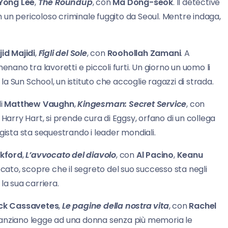
Yong Lee
,
The Roundup
, con
Ma Dong-seok
. Il detective
 un pericoloso criminale fuggito da Seoul. Mentre indaga,
id Majidi
,
Figli del Sole
, con
Roohollah
Zamani
. A
enano tra lavoretti e piccoli furti. Un giorno un uomo li
 Sun School, un istituto che accoglie ragazzi di strada.
di
Matthew Vaughn
,
Kingesman: Secret
Service
, con
 Harry Hart, si prende cura di Eggsy, orfano di un collega
gista sta sequestrando i leader mondiali.
ckford
,
L’avvocato del diavolo
, con
Al Pacino
,
Keanu
ato, scopre che il segreto del suo successo sta negli
la sua carriera.
ck Cassavetes
,
Le pagine della nostra vita
, con
Rachel
un anziano legge ad una donna senza più memoria le