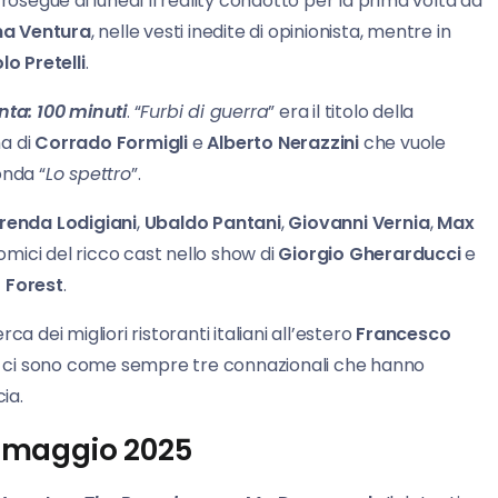
Prosegue di lunedì il reality condotto per la prima volta da
a Ventura
, nelle vesti inedite di opinionista, mentre in
lo Pretelli
.
nta: 100 minuti
. “
Furbi di guerra
” era il titolo della
a di
Corrado Formigli
e
Alberto Nerazzini
che vuole
onda “
Lo spettro
”.
renda Lodigiani
,
Ubaldo Pantani
,
Giovanni
Vernia
,
Max
mici del ricco cast nello show di
Giorgio Gherarducci
e
 Forest
.
cerca dei migliori ristoranti italiani all’estero
Francesco
uto ci sono come sempre tre connazionali che hanno
ia.
12 maggio 2025