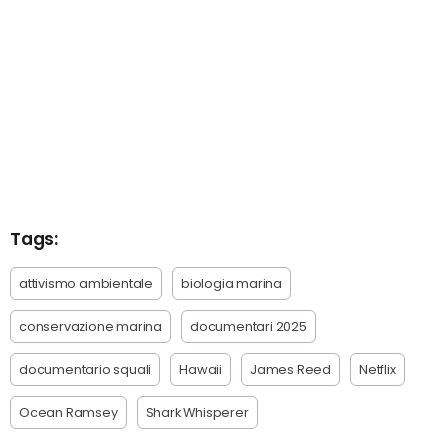
Tags:
attivismo ambientale
biologia marina
conservazione marina
documentari 2025
documentario squali
Hawaii
James Reed
Netflix
Ocean Ramsey
Shark Whisperer