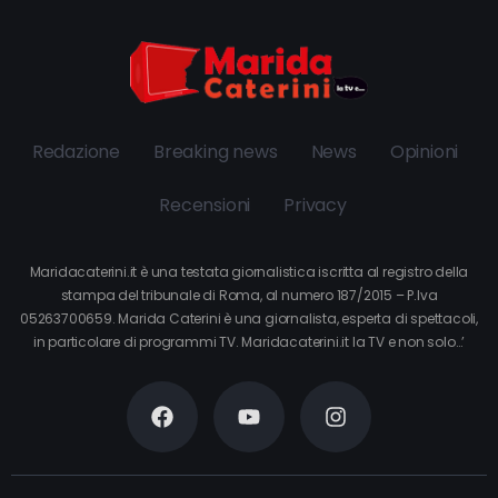
Redazione
Breaking news
News
Opinioni
Recensioni
Privacy
Maridacaterini.it è una testata giornalistica iscritta al registro della
stampa del tribunale di Roma, al numero 187/2015 – P.Iva
05263700659. Marida Caterini è una giornalista, esperta di spettacoli,
in particolare di programmi TV. Maridacaterini.it la TV e non solo…’