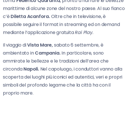
torna
Federico Quaranta,
pronto a narrare le bellezze
marittime di alcune zone del nostro paese. Al suo fianco
c’è
Diletta Acanfora.
Oltre che in televisione, è
possibile seguire il format in streaming ed on demand
mediante l’applicazione gratuita
Rai Play.
Il viaggio di
Vista Mare,
sabato 6 settembre, è
ambientato in
Campania.
In particolare, sono
ammirate le bellezze e le tradizioni dell’area che
circonda
Napoli.
Nel capoluogo, i conduttori vanno alla
scoperta dei luoghi più iconici ed autentici, veri e propri
simboli del profondo legame che la città ha con il
proprio mare.