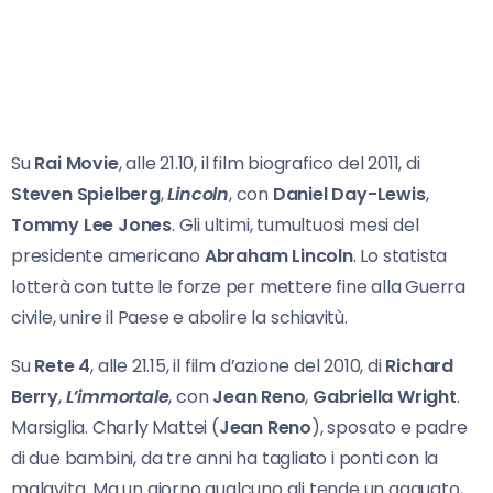
Su
Rai Movie
, alle 21.10, il film biografico del 2011, di
Steven Spielberg
,
Lincoln
, con
Daniel Day-Lewis
,
Tommy Lee Jones
. Gli ultimi, tumultuosi mesi del
presidente americano
Abraham Lincoln
. Lo statista
lotterà con tutte le forze per mettere fine alla Guerra
civile, unire il Paese e abolire la schiavitù.
Su
Rete 4
, alle 21.15, il film d’azione del 2010, di
Richard
Berry
,
L’immortale
, con
Jean Reno
,
Gabriella Wright
.
Marsiglia. Charly Mattei (
Jean Reno
), sposato e padre
di due bambini, da tre anni ha tagliato i ponti con la
malavita. Ma un giorno qualcuno gli tende un agguato,