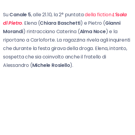
Su
Canale 5
, alle 21.10, la 2° puntata
della fiction
L’isola
di Pietro
.
Elena (
Chiara Baschetti
) e Pietro (
Gianni
Morandi
) rintracciano Caterina (
Alma Noce
) e la
riportano a Carloforte. La ragazzina rivela agli inquirenti
che durante la festa girava della droga. Elena, intanto,
sospetta che sia coinvolto anche il fratello di
Alessandro (
Michele Rosiello
).