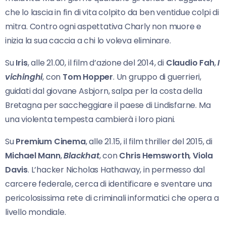
che lo lascia in fin di vita colpito da ben ventidue colpi di
mitra. Contro ogni aspettativa Charly non muore e
inizia la sua caccia a chi lo voleva eliminare.
Su
Iris
, alle 21.00, il film d’azione del 2014, di
Claudio Fah
,
I
vichinghi
, con
Tom Hopper
. Un gruppo di guerrieri,
guidati dal giovane Asbjorn, salpa per la costa della
Bretagna per saccheggiare il paese di Lindisfarne. Ma
una violenta tempesta cambierà i loro piani.
Su
Premium Cinema
, alle 21.15, il film thriller del 2015, di
Michael Mann
,
Blackhat
, con
Chris
Hemsworth
,
Viola
Davis
. L’hacker Nicholas Hathaway, in permesso dal
carcere federale, cerca di identificare e sventare una
pericolosissima rete di criminali informatici che opera a
livello mondiale.