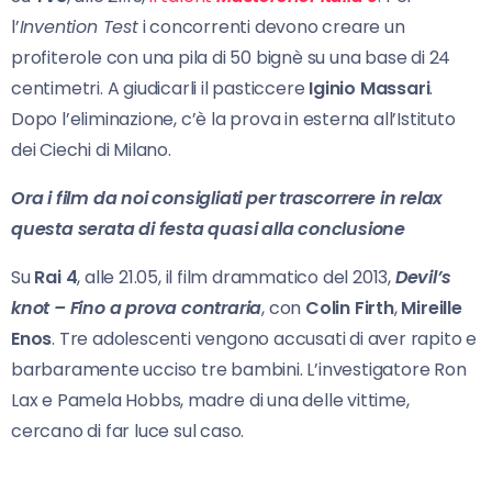
l’
Invention Test
i concorrenti devono creare un
profiterole con una pila di 50 bignè su una base di 24
centimetri. A giudicarli il pasticcere
Iginio
Massari
.
Dopo l’eliminazione, c’è la prova in esterna all’Istituto
dei Ciechi di Milano.
Ora i film da noi consigliati per trascorrere in relax
questa serata di festa quasi alla conclusione
Su
Rai 4
, alle 21.05, il film drammatico del 2013,
Devil’s
knot – Fino a prova contraria
, con
Colin
Firth
,
Mireille
Enos
. Tre adolescenti vengono accusati di aver rapito e
barbaramente ucciso tre bambini. L’investigatore Ron
Lax e Pamela Hobbs, madre di una delle vittime,
cercano di far luce sul caso.