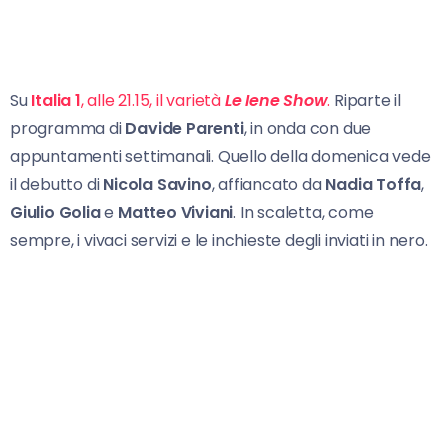
Su
Italia 1
, alle 21.15, il varietà
Le Iene Show
.
Riparte il
programma di
Davide Parenti
, in onda con due
appuntamenti settimanali. Quello della domenica vede
il debutto di
Nicola Savino
, affiancato da
Nadia Toffa
,
Giulio Golia
e
Matteo Viviani
. In scaletta, come
sempre, i vivaci servizi e le inchieste degli inviati in nero.