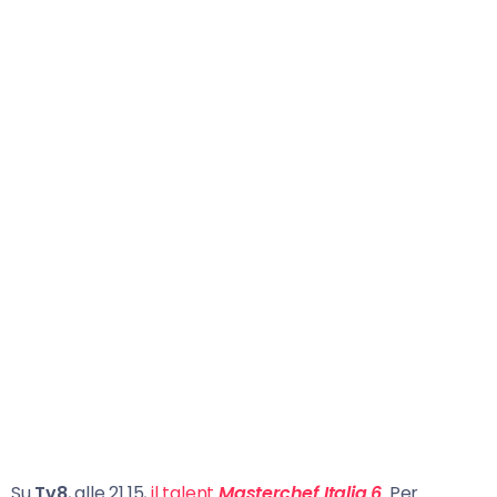
Su
Tv8
, alle 21.15,
il talent
Masterchef Italia 6
. Per