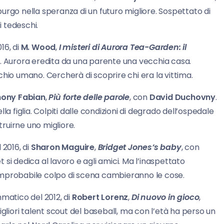
urgo nella speranza di un futuro migliore. Sospettato di
i tedeschi.
016, di
M. Wood
,
I misteri di Aurora Tea-Garden: il
e
. Aurora eredita da una parente una vecchia casa.
hio umano. Cercherà di scoprire chi era la vittima.
hony Fabian
,
Più forte delle parole
, con
David Duchovny
.
a figlia. Colpiti dalle condizioni di degrado dell’ospedale
truirne uno migliore.
l 2016, di
Sharon Maguire
,
Bridget Jones’s
baby
, con
 si dedica al lavoro e agli amici. Ma l’inaspettato
improbabile colpo di scena cambieranno le cose.
rammatico del 2012, di
Robert Lorenz
,
Di nuovo in gioco
,
igliori talent scout del baseball, ma con l’età ha perso un