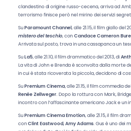
clandestino di origine russo-cecena, arriva ad Amb
terrorismo finisce però nel mirino dei servizi segret
Su
Paramount Channel
, alle 21.15, il film giallo del 2
mistero del teschio
, con
Candace Cameron Bur
Arrivata sul posto, trova in una cassapanca un tesc
Su
La5
, alle 21.10, il film drammatico del 2013, di
Ant
La vita di John e Brenda è sconvolta dalla morte dell
in cui è stata ricoverata la piccola, decidono di cos
Su
Premium Cinema
, alle 21.15, il film commedia de
Renée Zellweger
. Dopo la rottura con Mark, Bridget
incontro con l’affascinante americano Jack e un 
Su
Premium Cinema Emotion
, alle 21.15, il film d
con
Clint Eastwood
,
Amy Adams
. Gus è uno dei m