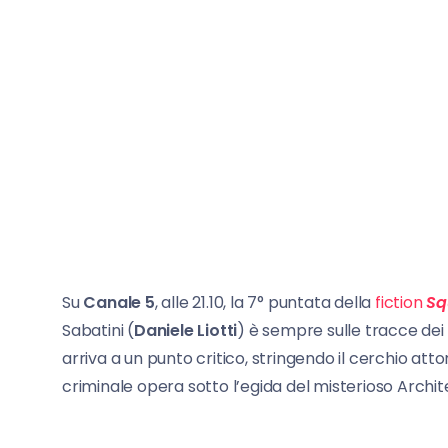
Su
Canale 5
, alle 21.10, la 7° puntata della
fiction
Sq
Sabatini (
Daniele Liotti
) è sempre sulle tracce dei d
arriva a un punto critico, stringendo il cerchio at
criminale opera sotto l’egida del misterioso Archit