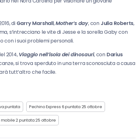
gnarlo nel Nord Carolina per visionare un giovane
2016, di
Garry Marshall
,
Mother’s day
, con
Julia Roberts
,
mma, s’intrecciano le vite di Jesse e la sorella Gaby con
o con i suoi problemi personali.
 del 2014,
Viaggio nell’isola dei dinosauri
, con
Darius
acanze, si trova sperduto in una terra sconosciuta a causa
rà tutt’altro che facile.
va puntata
Pechino Express 6 puntata 25 ottobre
mobile 2 puntata 25 ottobre