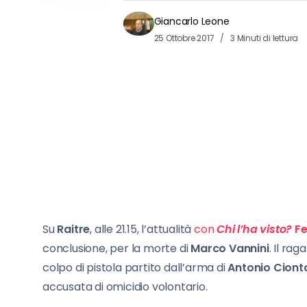
Giancarlo Leone
25 Ottobre 2017
3 Minuti di lettura
Su
Raitre
, alle 21.15, l’attualità
con
Chi l’ha visto?
Fe
conclusione, per la morte di
Marco Vannini
. Il ra
colpo di pistola partito dall’arma di
Antonio Cionto
accusata di omicidio volontario.