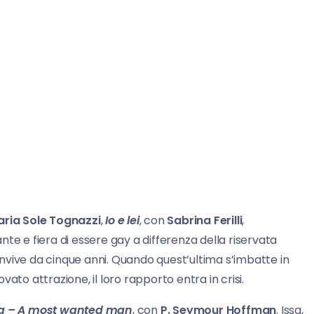
ria Sole Tognazzi
,
Io e lei
, con
Sabrina Ferilli
,
nte e fiera di essere gay a differenza della riservata
onvive da cinque anni. Quando quest’ultima s’imbatte in
ato attrazione, il loro rapporto entra in crisi.
ia – A most wanted man
, con
P. Seymour
Hoffman
. Issa,