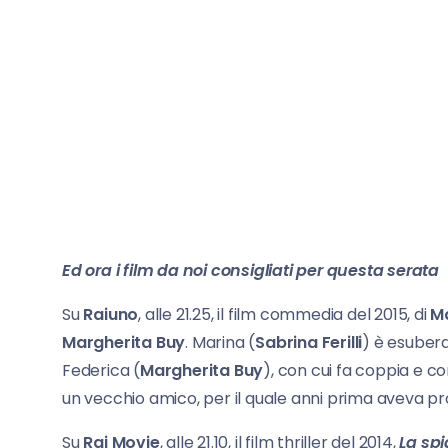
Ed ora i film da noi consigliati per questa serata
Su
Raiuno
, alle 21.25, il film commedia del 2015, di
Ma
Margherita Buy
. Marina (
Sabrina Ferilli
) è esubera
Federica (
Margherita Buy
), con cui fa coppia e c
un vecchio amico, per il quale anni prima aveva prov
Su
Rai Movie
, alle 21.10, il film thriller del 2014,
La sp