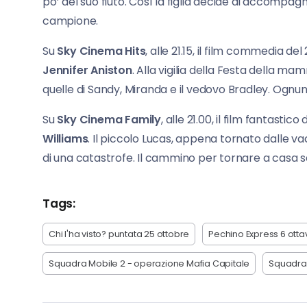
po’ del suo fiuto. Così la figlia decide di accompa
campione.
Su
Sky Cinema Hits
, alle 21.15, il film commedia del 
Jennifer Aniston
. Alla vigilia della Festa della ma
quelle di Sandy, Miranda e il vedovo Bradley. Ognun
Su
Sky Cinema Family
, alle 21.00, il film fantastico
Williams
. Il piccolo Lucas, appena tornato dalle v
di una catastrofe. Il cammino per tornare a casa sa
Tags:
Chi l'ha visto? puntata 25 ottobre
Pechino Express 6 otta
Squadra Mobile 2 - operazione Mafia Capitale
Squadra 