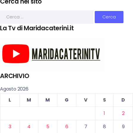
Cerca nel sito
La Tv di Maridacaterini.it
ARCHIVIO
Agosto 2026
L
M
M
G
V
S
D
1
2
3
4
5
6
7
8
9