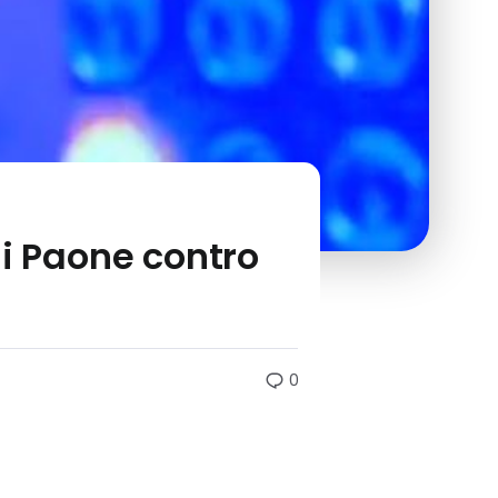
hi Paone contro
0