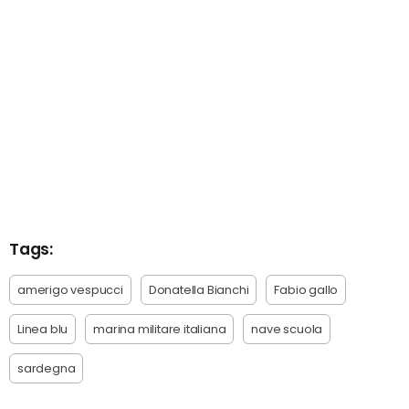
Tags:
amerigo vespucci
Donatella Bianchi
Fabio gallo
Linea blu
marina militare italiana
nave scuola
sardegna