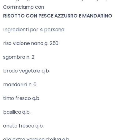
Cominciamo con
RISOTTO CON PESCE AZZURRO E MANDARINO
Ingredienti per 4 persone:
riso vialone nano g. 250
sgombro n. 2
brodo vegetale q.b.
mandarini n. 6
timo fresco q.b.
basilico q.b.
aneto fresco q.b.
olio extra vergine d’oliva q.b.