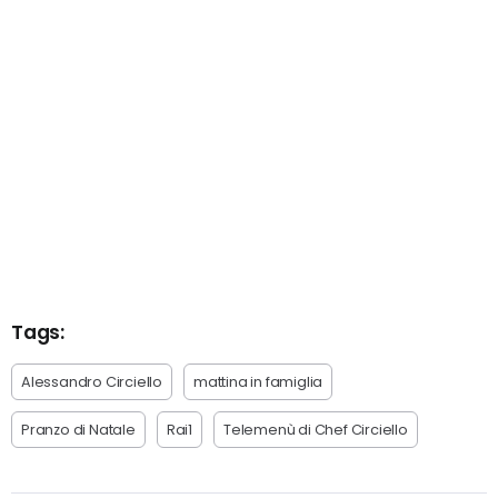
Tags:
Alessandro Circiello
mattina in famiglia
Pranzo di Natale
Rai1
Telemenù di Chef Circiello