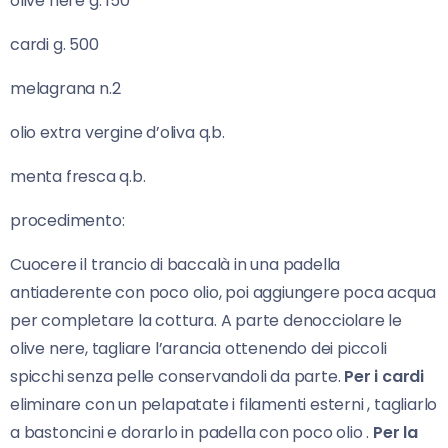
olive nere g. 150
cardi g. 500
melagrana n.2
olio extra vergine d’oliva q.b.
menta fresca q.b.
procedimento:
Cuocere il trancio di baccalà in una padella
antiaderente con poco olio, poi aggiungere poca acqua
per completare la cottura. A parte denocciolare le
olive nere, tagliare l’arancia ottenendo dei piccoli
spicchi senza pelle conservandoli da parte.
Per i cardi
eliminare con un pelapatate i filamenti esterni , tagliarlo
a bastoncini e dorarlo in padella con poco olio .
Per la