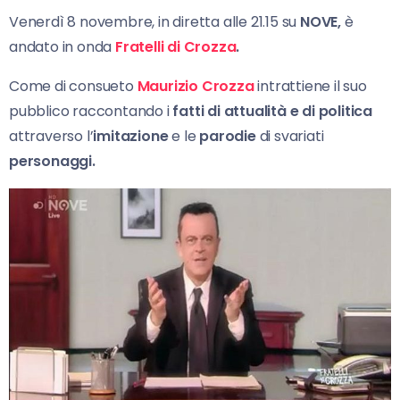
Venerdì 8 novembre, in diretta alle 21.15 su
NOVE,
è
andato in onda
Fratelli di Crozza
.
Come di consueto
Maurizio Crozza
intrattiene il suo
pubblico raccontando i
fatti di attualità e di politica
attraverso l’
imitazione
e le
parodie
di svariati
personaggi.