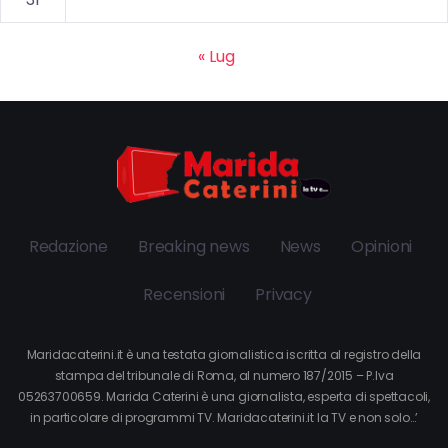
« Lug
Redazione
Breaking news
News
Opinioni
Recensioni
Privacy
Maridacaterini.it è una testata giornalistica iscritta al registro della
stampa del tribunale di Roma, al numero 187/2015 – P.Iva
05263700659. Marida Caterini è una giornalista, esperta di spettacoli,
in particolare di programmi TV. Maridacaterini.it la TV e non solo…’