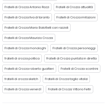
Fratelli di Crozza Antonio Razzi
Fratelli di Crozza attualità
Fratelli di Crozza Ilva di taranto
Fratelli di Crozza imitazioni
Fratelli di Crozza Mario Balottelli cori razzisti
Fratelli di Crozza Maurizio Crozza
Fratelli di Crozza monologhi
Fratelli di Crozza personaggi
fratelli di crozza politica
Fratelli di Crozza puntata in diretta
Fratelli di Crozza roberto gualtieri
Fratelli di Crozza scontrini
fratelli di crozza sketch
Fratelli di Crozza taglio vitalizi
Fratelli di Crozza venerdì
Fratelli di Crozza Vittorio Feltri