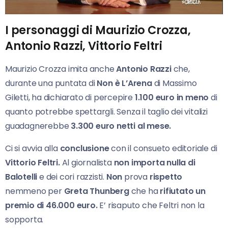
I personaggi di Maurizio Crozza,
Antonio Razzi, Vittorio Feltri
Maurizio Crozza imita anche
Antonio Razzi
che,
durante una puntata di
Non è L’Arena
di Massimo
Giletti, ha dichiarato di percepire
1.100 euro in meno
di
quanto potrebbe spettargli. Senza il taglio dei vitalizi
guadagnerebbe
3.300 euro netti al mese.
Ci si avvia alla
conclusione
con il consueto editoriale di
Vittorio Feltri.
Al giornalista
non importa nulla di
Balotelli
e dei cori razzisti.
Non
prova
rispetto
nemmeno per
Greta Thunberg
che ha
rifiutato un
premio di 46.000 euro.
E’ risaputo che Feltri non la
sopporta.