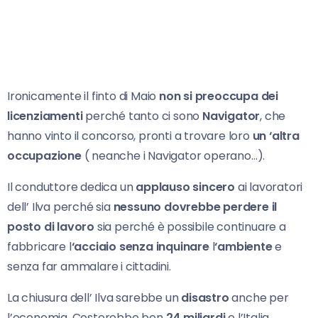
Ironicamente il finto di Maio
non si preoccupa dei
licenziamenti
perché tanto ci sono
Navigator
, che
hanno vinto il concorso, pronti a trovare loro
un ‘altra
occupazione
( neanche i Navigator operano…).
Il conduttore dedica un
applauso sincero
ai lavoratori
dell’ Ilva perché sia
nessuno dovrebbe perdere il
posto di lavoro
sia perché è possibile continuare a
fabbricare l
‘acciaio senza inquinare
l
‘ambiente
e
senza far ammalare i cittadini.
La chiusura dell’ Ilva sarebbe un
disastro
anche per
l’economia. Costerebbe ben
24 miliardi
e l’Italia