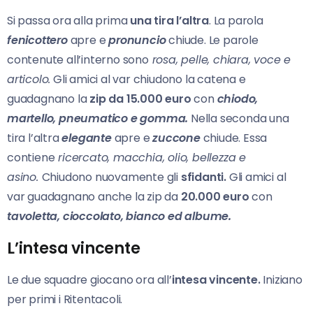
Si passa ora alla prima
una tira l’altra
. La parola
fenicottero
apre e
pronuncio
chiude. Le parole
contenute all’interno sono
rosa, pelle, chiara, voce e
articolo.
Gli amici al var chiudono la catena e
guadagnano la
zip da 15.000 euro
con
chiodo,
martello, pneumatico e gomma.
Nella seconda una
tira l’altra
elegante
apre e
zuccone
chiude. Essa
contiene
ricercato, macchia, olio, bellezza e
asino.
Chiudono nuovamente gli
sfidanti.
Gli amici al
var guadagnano anche la zip da
20.000 euro
con
tavoletta, cioccolato, bianco ed albume.
L’intesa vincente
Le due squadre giocano ora all’
intesa vincente.
Iniziano
per primi i Ritentacoli.