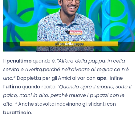
Il
penultimo
quando è:
“All’ora della pappa, in cella,
servita e riverita,perché nell’alveare di regina ce n’è
una.”
Doppietta per gli Amici al var con
ape.
Infine
l’
ultimo
quando recita:
“Quando apre il sipario, sotto il
palco, mani in alto, perché muove i pupazzi con le
dita. ”
Anche stavolta indovinano gli sfidanti con
burattinaio.