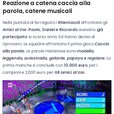
Reazione a catena caccia alla
parola, catene musicali
Nella puntata di ferragosto i
Ritentacoli
affrontano gli
Amici al Var. Paolo, Daniel e Riccardo
avevano
già
partecipato
lo scorso anno. Ed hanno deciso di
riprovarci. Le squadre affrontano il primo gioco
Caccia
alla parola.
Le parole misteriose sono
modella,
leggenda, autostrada, galante, papaya e regolare.
La
prima manche si conclude con
10.000 euro
per i
campioni e 2.000 euro per
Gli amici al Var.