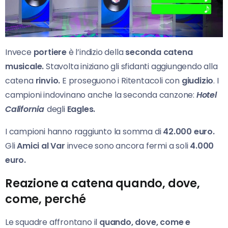
Invece
portiere
è l’indizio della
seconda catena
musicale.
Stavolta iniziano gli sfidanti aggiungendo alla
catena
rinvio.
E proseguono i Ritentacoli con
giudizio
. I
campioni indovinano anche la seconda canzone:
Hotel
California
degli
Eagles.
I campioni hanno raggiunto la somma di
42.000 euro.
Gli
Amici al Var
invece sono ancora fermi a soli
4.000
euro.
Reazione a catena quando, dove,
come, perché
Le squadre affrontano il
quando, dove, come e