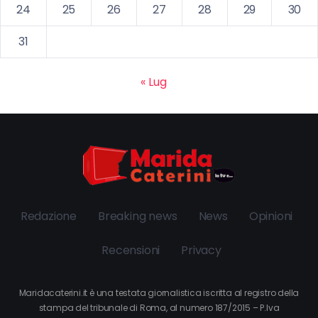
24
25
26
27
28
29
30
31
« Lug
Redazione
Breaking news
News
Opinioni
Recensioni
Privacy
Maridacaterini.it è una testata giornalistica iscritta al registro della
stampa del tribunale di Roma, al numero 187/2015 – P.Iva