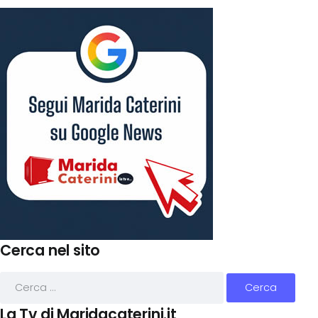
Cerca nel sito
La Tv di Maridacaterini.it