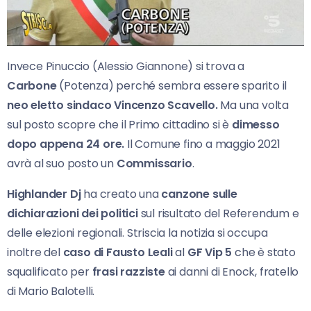
Invece Pinuccio (Alessio Giannone) si trova a
Carbone
(Potenza) perché sembra essere sparito il
neo eletto sindaco Vincenzo Scavello.
Ma una volta
sul posto scopre che il Primo cittadino si è
dimesso
dopo appena 24 ore.
Il Comune fino a maggio 2021
avrà al suo posto un
Commissario
.
Highlander Dj
ha creato una
canzone sulle
dichiarazioni dei politici
sul risultato del Referendum e
delle elezioni regionali. Striscia la notizia si occupa
inoltre del
caso di Fausto Leali
al
GF Vip 5
che è stato
squalificato per
frasi razziste
ai danni di Enock, fratello
di Mario Balotelli.