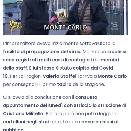
L’imprenditore aveva inizialmente sottovalutato la
facilità di propagazione del virus.
Ma nel suo
locale si
sono registrati molti casi di contagio
tra i
membri
dello staff
. E
lui stesso
è stato
colpito dal Covid
19.
Per tali ragioni
Valerio Staffelli
arriva a
Monte Carlo
per consegnarli il primo
tapiro
della stagione.
Ci si avvia alla conclusione con il
consueto
appuntamento del lunedì con Striscia lo striscione
di
Cristiano Militello.
Per ora però non potrà leggere i
cartelloni negli stadi
perché sono
ancora chiusi al
pubblico.