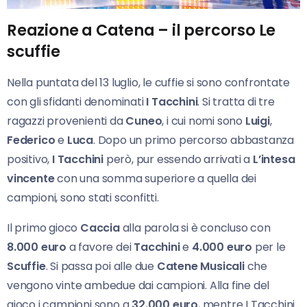
Reazione a Catena – il percorso Le
scuffie
Nella puntata del 13 luglio, le cuffie si sono confrontate
con gli sfidanti denominati
I Tacchini
. Si tratta di tre
ragazzi provenienti da
Cuneo
, i cui nomi sono
Luigi
,
Federico
e
Luca
. Dopo un primo percorso abbastanza
positivo,
I Tacchini
però, pur essendo arrivati a
L’intesa
vincente
con una somma superiore a quella dei
campioni, sono stati sconfitti.
Il primo gioco
Caccia
alla parola si è concluso con
8.000 euro
a favore dei
Tacchini
e
4.000 euro
per le
Scuffie
. Si passa poi alle due
Catene Musicali
che
vengono vinte ambedue dai campioni. Alla fine del
gioco i campioni sono a
32.000 euro
, mentre I Tacchini