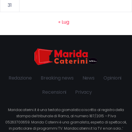
31
« Lug
Redazione
Breaking news
News
Opinioni
Recensioni
Privacy
Maridacaterini.it è una testata giornalistica iscritta al registro della
stampa del tribunale di Roma, al numero 187/2015 – P.Iva
05263700659. Marida Caterini è una giornalista, esperta di spettacoli,
in particolare di programmi TV. Maridacaterini.it la TV e non solo…’