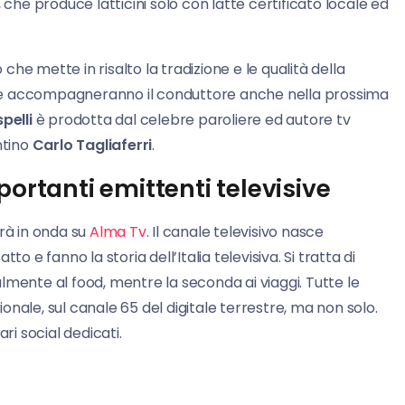
, che produce latticini solo con latte certificato locale ed
he mette in risalto la tradizione e le qualità della
he accompagneranno il conduttore anche nella prossima
pelli
è prodotta dal celebre paroliere ed autore tv
ntino
Carlo Tagliaferri
.
portanti emittenti televisive
drà in onda su
Alma Tv
. Il canale televisivo nasce
o e fanno la storia dell’Italia televisiva. Si tratta di
lmente al food, mentre la seconda ai viaggi. Tutte le
nale, sul canale 65 del digitale terrestre, ma non solo.
ri social dedicati.