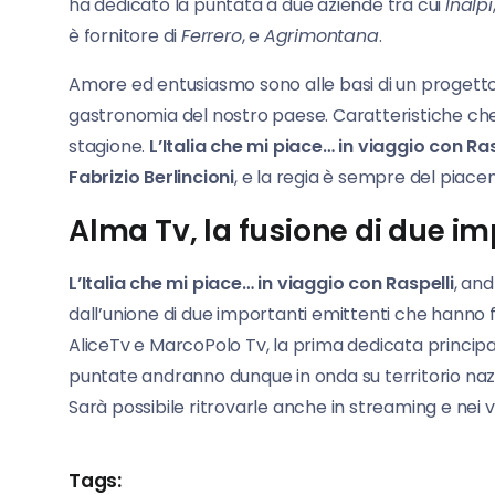
ha dedicato la puntata a due aziende tra cui
Inalpi
è fornitore di
Ferrero
, e
Agrimontana
.
Amore ed entusiasmo sono alle basi di un progetto c
gastronomia del nostro paese. Caratteristiche c
stagione.
L’Italia che mi piace… in viaggio con Ras
Fabrizio Berlincioni
, e la regia è sempre del piace
Alma Tv, la fusione di due im
L’Italia che mi piace… in viaggio con Raspelli
, an
dall’unione di due importanti emittenti che hanno fatt
AliceTv e MarcoPolo Tv, la prima dedicata principa
puntate andranno dunque in onda su territorio nazio
Sarà possibile ritrovarle anche in streaming e nei va
Tags: