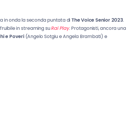
ta in onda la seconda puntata di
The Voice Senior 2023
.
è fruibile in streaming su
Rai Play
. Protagonisti, ancora una
hi e Poveri
(Angelo Sotgiu e Angela Brambati) e