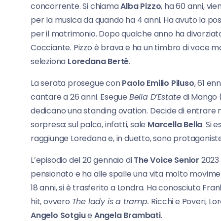
concorrente. Si chiama
Alba Pizzo
, ha 60 anni, v
per la musica da quando ha 4 anni. Ha avuto la pos
per il matrimonio. Dopo qualche anno ha divorziato
Cocciante. Pizzo è brava e ha un timbro di voce molto
seleziona
Loredana Bertè
.
La serata prosegue con
Paolo Emilio
Piluso
, 61 en
cantare a 26 anni. Esegue
Bella D’Estate
di Mango (v
dedicano una standing ovation. Decide di entrare 
sorpresa: sul palco, infatti, sale
Marcella Bella
. Si 
raggiunge Loredana e, in duetto, sono protagonis
L’episodio del 20 gennaio di
The Voice Senior
2023 
pensionato e ha alle spalle una vita molto moviment
18 anni, si è trasferito a Londra. Ha conosciuto Fr
hit, ovvero
The lady is a tramp.
Ricchi e Poveri, L
Angelo Sotgiu
e
Angela Brambati
.