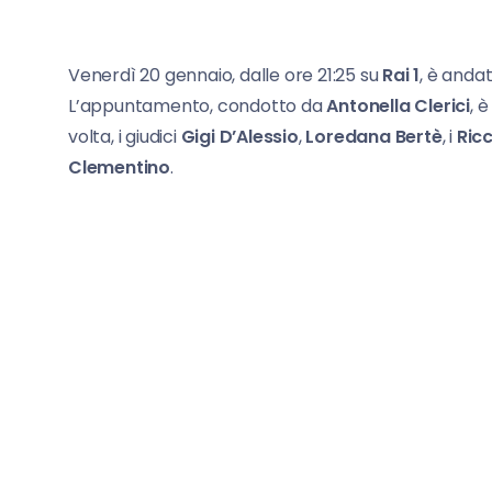
Venerdì 20 gennaio, dalle ore 21:25 su
Rai 1
, è anda
L’appuntamento, condotto da
Antonella Clerici
, 
volta, i giudici
Gigi D’Alessio
,
Loredana Bertè
, i
Ricc
Clementino
.