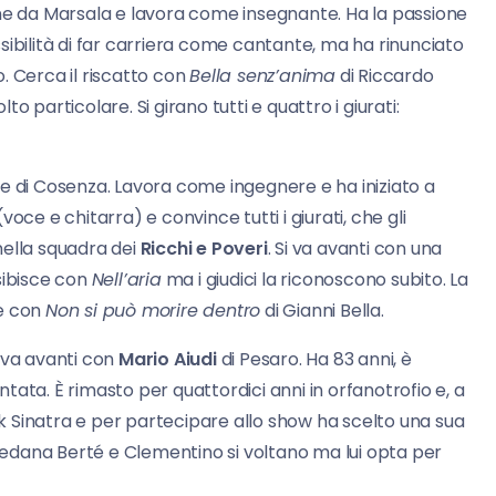
iene da Marsala e lavora come insegnante. Ha la passione
sibilità di far carriera come cantante, ma ha rinunciato
. Cerca il riscatto con
Bella senz’anima
di Riccardo
 particolare. Si girano tutti e quattro i giurati:
ne di Cosenza. Lavora come ingegnere e ha iniziato a
oce e chitarra) e convince tutti i giurati, che gli
nella squadra dei
Ricchi e Poveri
. Si va avanti con una
esibisce con
Nell’aria
ma i giudici la riconoscono subito. La
te con
Non si può morire dentro
di Gianni Bella.
va avanti con
Mario Aiudi
di Pesaro. Ha 83 anni, è
ata. È rimasto per quattordici anni in orfanotrofio e, a
ank Sinatra e per partecipare allo show ha scelto una sua
oredana Berté e Clementino si voltano ma lui opta per