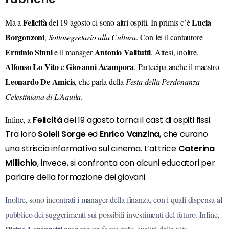
Felicità
Lucia
Ma a
del 19 agosto ci sono altri ospiti. In primis c’è
Borgonzoni
,
Sottosegretario alla Cultura
. Con lei il cantautore
Erminio Sinni
Antonio Valitutti
e il manager
. Attesi, inoltre,
Alfonso Lo Vito
Giovanni Acampora
e
. Partecipa anche il maestro
Leonardo De Amicis
, che parla della
Festa della Perdonanza
Celestiniana di L’Aquila
.
Infine, a
Felicità
del 19 agosto torna il cast di ospiti fissi.
Tra loro
Soleil Sorge
ed
Enrico Vanzina
, che curano
una striscia informativa sul cinema.
L’attrice
Caterina
Millichio
, invece, si confronta con alcuni educatori per
parlare della formazione dei giovani.
Inoltre, sono incontrati i manager della finanza, con i quali dispensa al
pubblico dei suggerimenti sui possibili investimenti del futuro. Infine,