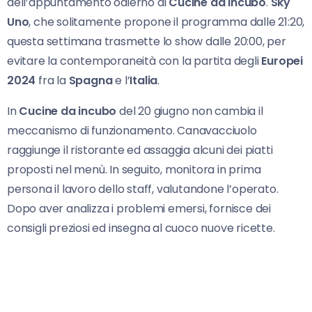
dell’appuntamento odierno di
Cucine da incubo
.
Sky
Uno
, che solitamente propone il programma dalle 21:20,
questa settimana trasmette lo show dalle 20:00, per
evitare la contemporaneità con la partita degli
Europei
2024
fra la
Spagna
e l’
Italia
.
In
Cucine da incubo
del 20 giugno non cambia il
meccanismo di funzionamento. Canavacciuolo
raggiunge il ristorante ed assaggia alcuni dei piatti
proposti nel menù. In seguito, monitora in prima
persona il lavoro dello staff, valutandone l’operato.
Dopo aver analizza i problemi emersi, fornisce dei
consigli preziosi ed insegna al cuoco nuove ricette.