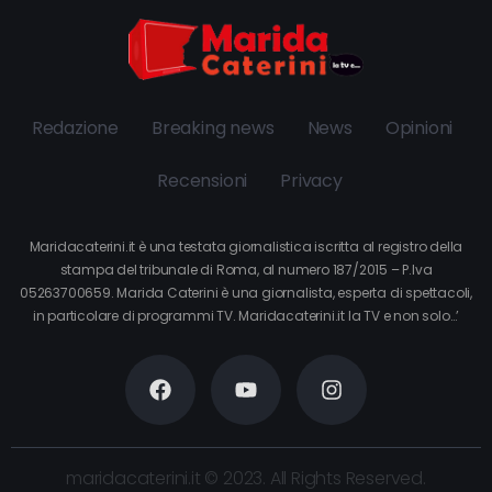
Redazione
Breaking news
News
Opinioni
Recensioni
Privacy
Maridacaterini.it è una testata giornalistica iscritta al registro della
stampa del tribunale di Roma, al numero 187/2015 – P.Iva
05263700659. Marida Caterini è una giornalista, esperta di spettacoli,
in particolare di programmi TV. Maridacaterini.it la TV e non solo…’
maridacaterini.it © 2023. All Rights Reserved.