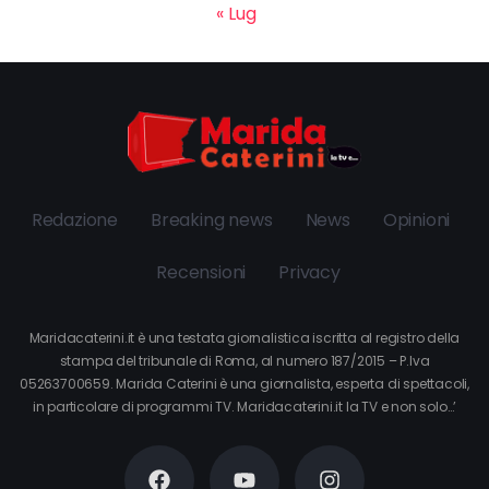
« Lug
Redazione
Breaking news
News
Opinioni
Recensioni
Privacy
Maridacaterini.it è una testata giornalistica iscritta al registro della
stampa del tribunale di Roma, al numero 187/2015 – P.Iva
05263700659. Marida Caterini è una giornalista, esperta di spettacoli,
in particolare di programmi TV. Maridacaterini.it la TV e non solo…’