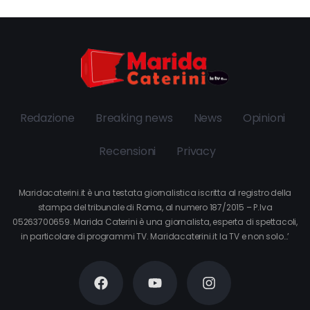
Redazione
Breaking news
News
Opinioni
Recensioni
Privacy
Maridacaterini.it è una testata giornalistica iscritta al registro della
stampa del tribunale di Roma, al numero 187/2015 – P.Iva
05263700659. Marida Caterini è una giornalista, esperta di spettacoli,
in particolare di programmi TV. Maridacaterini.it la TV e non solo…’