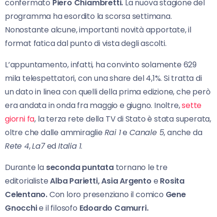
confermato
Piero Chiambretti.
La nuova stagione del
programma ha esordito la scorsa settimana.
Nonostante alcune, importanti novità apportate, il
format fatica dal punto di vista degli ascolti.
L’appuntamento, infatti, ha convinto solamente 629
mila telespettatori, con una share del 4,1%. Si tratta di
un dato in linea con quelli della prima edizione, che però
era andata in onda fra maggio e giugno. Inoltre,
sette
giorni fa
, la terza rete della TV di Stato è stata superata,
oltre che dalle ammiraglie
Rai 1
e
Canale 5
, anche da
Rete 4
,
La7
ed
Italia
1
.
Durante la
seconda puntata
tornano le tre
editorialiste
Alba Parietti, Asia Argento
e
Rosita
Celentano.
Con loro presenziano il comico
Gene
Gnocchi
e il filosofo
Edoardo Camurri.